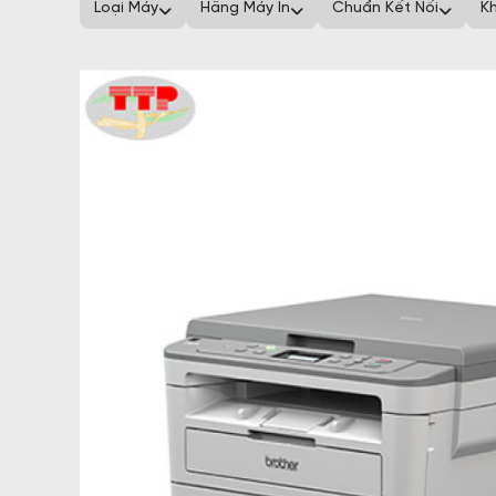
Loại Máy
Hãng Máy In
Chuẩn Kết Nối
K