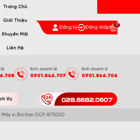
Trang Chủ
Giới Thiệu
0
Đăng ký
Đăng nhập
Khuyến Mãi
Liên Hệ
 lẻ
Kinh doanh lẻ
Kinh doanh sỉ
6.708
0901.846.707
0901.846.706
028.6682.0607
ch Vụ
Máy in Brother DCP-B7500D