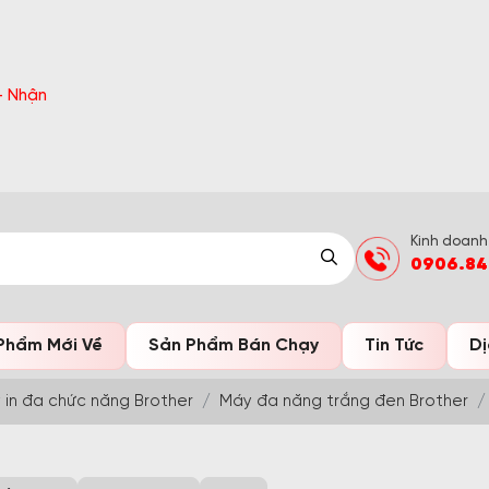
 bất ngờ Đón Hè Sang chi tiết tại 'Khuyến Mãi'
Kinh doanh
0906.84
Phẩm Mới Về
Sản Phẩm Bán Chạy
Tin Tức
Dị
 in đa chức năng Brother
Máy đa năng trắng đen Brother