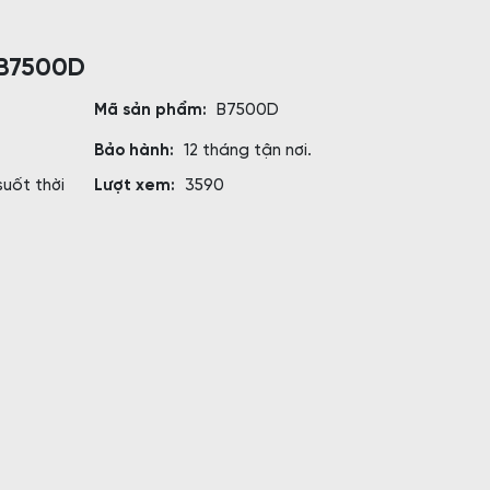
-B7500D
Mã sản phẩm:
B7500D
Bảo hành:
12 tháng tận nơi.
suốt thời
Lượt xem:
3590