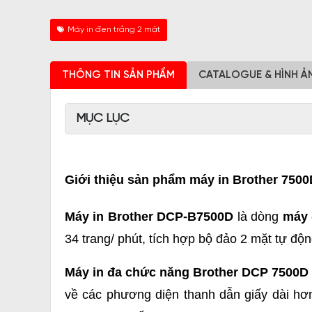
Máy in đen trắng 2 mặt
THÔNG TIN SẢN PHẨM
CATALOGUE & HÌNH Ả
MỤC LỤC
Giới thiệu sản phẩm máy in Brother 7500
Máy in Brother DCP-B7500D
là dòng
máy 
34 trang/ phút, tích hợp bộ đảo 2 mặt tự độn
Máy in đa chức năng Brother DCP 7500D
về các phương diện thanh dẫn giấy dài hơn,