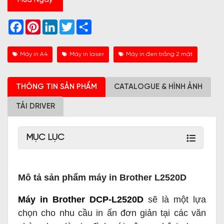
Mua Ngay
Facebook
Pinterest
LinkedIn
Twitter
Share
Máy in A4
Máy in laser
Máy in đen trắng 2 mặt
THÔNG TIN SẢN PHẨM
CATALOGUE & HÌNH ẢNH
TẢI DRIVER
MỤC LỤC
Mô tả sản phẩm máy in Brother L2520D
Máy in Brother DCP-L2520D
sẽ là một lựa
chọn cho nhu cầu in ấn đơn giản tại các văn