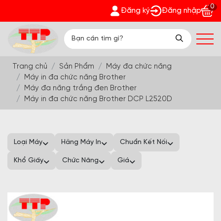
0
 Phát - Nhận quà bất ngờ Đón Hè Sang chi tiết tại 'Khuyến Mã
Đăng ký
Đăng nhập
Trang chủ
Sản Phẩm
Máy đa chức năng
Máy in đa chức năng Brother
Máy đa năng trắng đen Brother
Máy in đa chức năng Brother DCP L2520D
Loại Máy
Hãng Máy In
Chuẩn Kết Nối
Khổ Giấy
Chức Năng
Giá