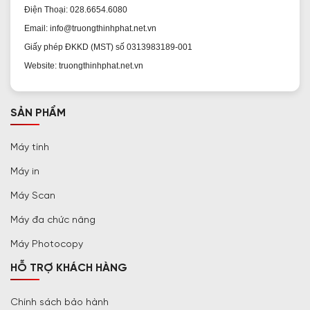
Điện Thoại: 028.6654.6080
Email: info@truongthinhphat.net.vn
Giấy phép ĐKKD (MST) số 0313983189-001
Website: truongthinhphat.net.vn
SẢN PHẨM
Máy tính
Máy in
Máy Scan
Máy đa chức năng
Máy Photocopy
HỖ TRỢ KHÁCH HÀNG
Chính sách bảo hành