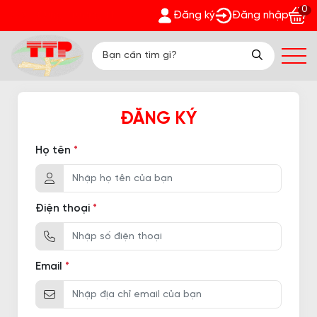
0
26 - Cùng Trường Thịnh Phát - Nhận quà bất ngờ Đón Hè Sang c
Đăng ký
Đăng nhập
ĐĂNG KÝ
Họ tên
*
Điện thoại
*
Email
*