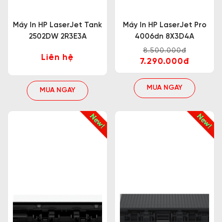
Máy In HP LaserJet Tank
Máy In HP LaserJet Pro
2502DW 2R3E3A
4006dn 8X3D4A
8.500.000đ
Liên hệ
7.290.000đ
Phân loại máy in HP
Máy in HP có thể chia thành 2 loại chính là
máy in
MUA NGAY
MUA NGAY
màu HP
và
máy in trắng đen HP
. Trong đó:
Máy in màu HP
Đây là máy in có thể in được nhiều màu sắc khác
nhau trên giấy, thường dùng cho các nhu cầu in ấn
đồ họa, hình ảnh, báo cáo,… Máy in màu HP có 3
dạng là:
Máy in laser màu HP