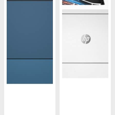
Tư vấn lựa chọn mua máy in HP
Tốc độ in
Tốc độ in là một trong những yếu tố quan trọng
được đánh giá khi chọn mua máy in. Số lượng trang
in được in ra trong một thời gian nhất định biểu thị
tốc độ in của máy. Để đánh giá tốc độ khi in, người
ta tính bằng số trang in mà máy in có thể in được
trong một phút (ppm - pages per minute).