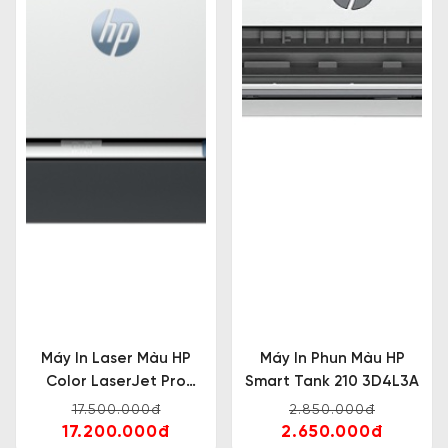
Máy In Laser Màu HP
Máy In Phun Màu HP
Color LaserJet Pro
Smart Tank 210 3D4L3A
3203dw
17.500.000đ
2.850.000đ
17.200.000đ
2.650.000đ