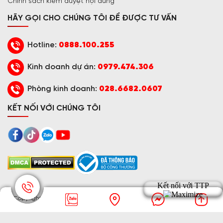
Chính sách kiểm duyệt nội dung
HÃY GỌI CHO CHÚNG TÔI ĐỂ ĐƯỢC TƯ VẤN
Hotline:
0888.100.255
Kinh doanh dự án:
0979.474.306
Phòng kinh doanh:
028.6682.0607
KẾT NỐI VỚI CHÚNG TÔI
© Copyright
2016 - 2026 TRƯỜNG THỊNH PHÁT