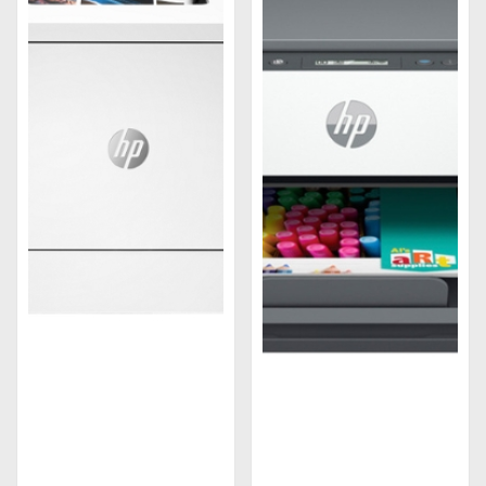
Độ phân giải
Độ phân giải cũng ảnh hưởng đến tốc độ in của
máy in. Khi tăng độ phân giải, thì số lượng điểm ảnh
cần in cũng tăng, dẫn đến tốc độ in chậm hơn. Do