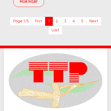
MUA NGAY
Page 1/5
First
1
2
3
4
5
Next
Last