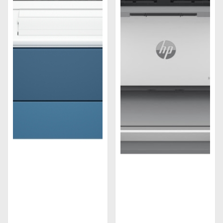
Sử dụng công nghệ laser để tạo ra các bản in chất
lượng cao, sắc nét và bền màu, máy in laser màu
HP thường có tốc độ in nhanh, khả năng tiết kiệm
mực và chi phí vận hành thấp.
Máy in phun màu HP
Loại máy in này sử dụng công nghệ phun mực để
tạo ra các bản in với nhiều màu sắc và độ phân giải
cao. Máy in phun màu HP thường có khả năng in ấn
đa dạng, từ giấy thường đến giấy ảnh, decal,…
Máy in kim màu HP
Dạng máy in này sử dụng công nghệ kim để tạo ra
các bản in với nhiều màu sắc trên giấy liên tục. Máy