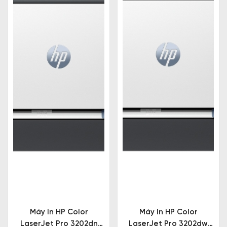
Trường Thịnh Phát
để tham khảo thêm một số loại
máy phù hợp với nhu cầu của mình.
Máy In HP Color
Máy In HP Color
LaserJet Pro 3202dn
LaserJet Pro 3202dw