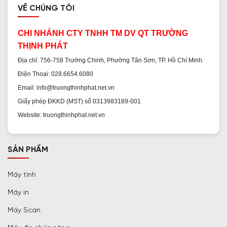
VỀ CHÚNG TÔI
CHI NHÁNH CTY TNHH TM DV QT TRƯỜNG
THỊNH PHÁT
Địa chỉ: 756-758 Trường Chinh, Phường Tân Sơn, TP. Hồ Chí Minh.
Điện Thoại: 028.6654.6080
Email: info@truongthinhphat.net.vn
Giấy phép ĐKKD (MST) số 0313983189-001
Website: truongthinhphat.net.vn
SẢN PHẨM
Máy tính
Máy in
Máy Scan