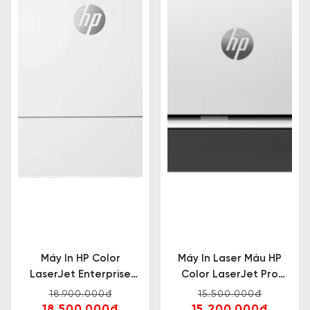
Máy In HP Color
Máy In Laser Màu HP
LaserJet Enterprise
Color LaserJet Pro
M555dn
3203dn
18.900.000đ
15.500.000đ
18.500.000đ
15.200.000đ