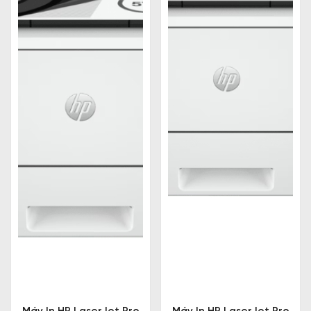
Một số yếu tố ảnh hưởng đến giá cả, chẳng hạn
như:
Loại máy in
: máy in trắng đen HP, máy in laser,
máy in màu HP,... Giá máy in HP của mỗi loại
máy in sẽ khác nhau.
Tính năng
: Một số máy in HP có tính năng in ấn
hai mặt tự động, quét, sao chép, fax, kết nối
mạng, in qua WiFi, in qua điện thoại di động,
v.v. Các tính năng này sẽ ảnh hưởng đến giá
của máy in.
Cấu hình
: Cấu hình của máy in cũng ảnh
hưởng đến giá của nó. Một số máy in có tốc độ
in ấn nhanh hơn, bộ nhớ lớn hơn và độ phân