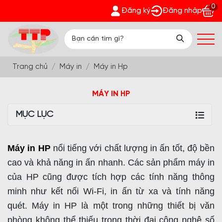
0
Phát - Nhận quà bất ngờ Đón Hè Sang chi tiết tại 'Khuyến Mãi
Đăng ký
Đăng nhập
Trang chủ
Máy in
Máy in Hp
MÁY IN HP
MỤC LỤC
Máy in HP
nổi tiếng với chất lượng in ấn tốt, độ bền
cao và khả năng in ấn nhanh. Các sản phẩm máy in
của HP cũng được tích hợp các tính năng thông
minh như kết nối Wi-Fi, in ấn từ xa và tính năng
quét.
Máy in HP là một trong những thiết bị văn
phòng không thể thiếu trong thời đại công nghệ số