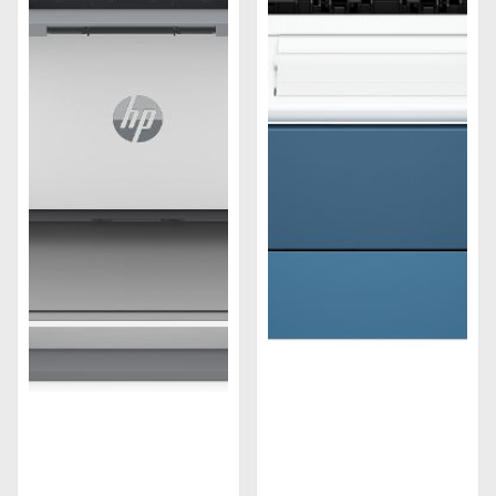
đối tượng khác nhau, từ người dùng cá nhân đến
doanh nghiệp lớn. Các dòng sản phẩm máy in HP
bao gồm máy in laser và máy in phun mực.
HP cũng cam kết với việc bảo vệ môi trường bằng
cách sản xuất các sản phẩm máy in tiết kiệm năng
lượng và sử dụng các vật liệu tái chế. Vì vậy, HP là
một trong những thương hiệu được nhiều người
tiêu dùng lựa chọn khi mua máy in.