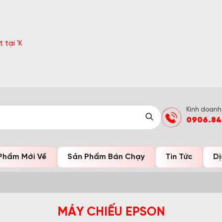
yến Mãi'
Kinh doanh
0906.84
Phẩm Mới Về
Sản Phẩm Bán Chạy
Tin Tức
Dị
MÁY CHIẾU EPSON