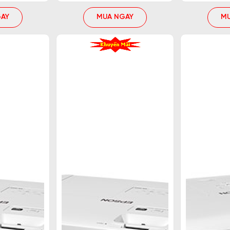
AY
MUA NGAY
M