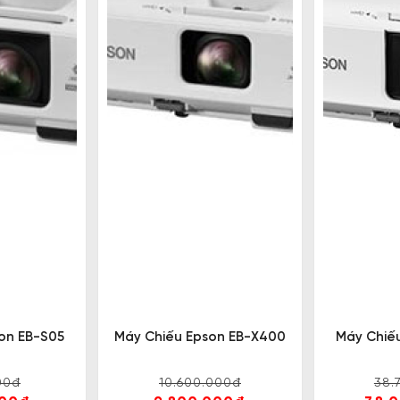
on EB-S05
Máy Chiếu Epson EB-X400
Máy Chiế
00đ
10.600.000đ
38.