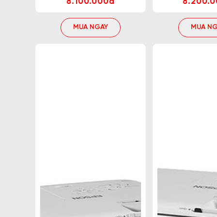
8.100.000đ
8.200.
MUA NGAY
MUA NG