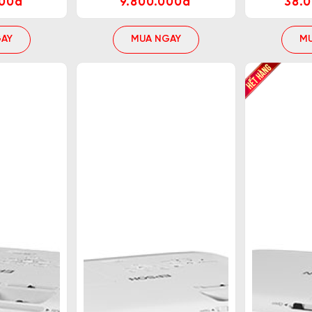
000đ
9.800.000đ
38.
AY
MUA NGAY
M