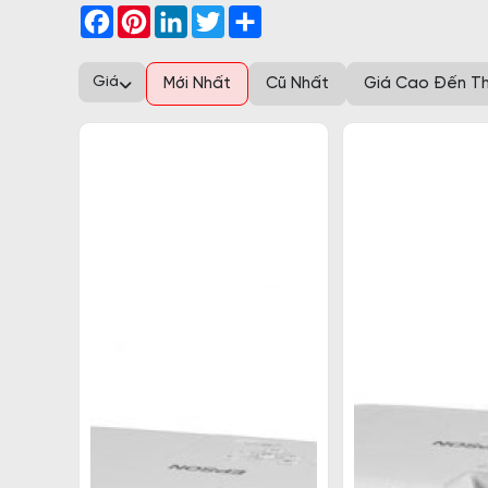
Facebook
Pinterest
LinkedIn
Twitter
Share
Giá
Mới Nhất
Cũ Nhất
Giá Cao Đến T