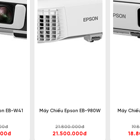
on EB-W41
Máy Chiếu Epson EB-980W
Máy Chiế
000đ
21.800.000đ
19.
000đ
21.500.000đ
18.