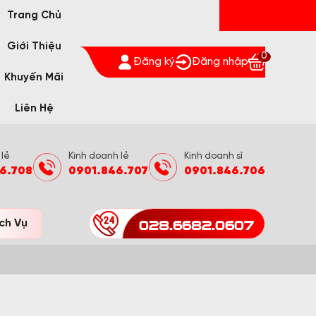
Trang Chủ
Giới Thiệu
0
Đăng ký
Đăng nhập
Khuyến Mãi
Liên Hệ
 lẻ
Kinh doanh lẻ
Kinh doanh sỉ
6.708
0901.846.707
0901.846.706
028.6682.0607
ch Vụ