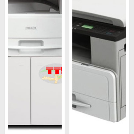
trên thị trường
Máy photocopy Ricoh Aficio Mp 2014D
Máy photocopy Ricoh Aficio Mp 2014AD
Máy photocopy Ricoh Mp 301SPF
Máy photocopy Ricoh Aficio Mp 3555SP
Tiêu chí chọn máy photocopy Ricoh chất lượng
Độ phân giải
Đa chức năng
Kích thước và khả năng tiết kiệm không gian
Tính năng tiết kiệm năng lượng
Vì sao nên mua máy photocopy Ricoh ở Trường
Thịnh Phát
Giá cả
Chất lượng phục vụ
Chất lượng sản phẩm
Tìm hiểu về máy photocopy Ricoh
Giới thiệu về thương hiệu Ricoh