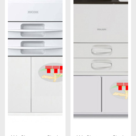
Các máy photocopy Ricoh thường có tốc độ sao
chụp từ 20 trang/ phút đến 60 trang/ phút. Tuy
nhiên, một số có thể đạt được tốc độ sao chụp lên
tới 120 trang/ phút. Tốc độ sao chụp nhanh giúp
tăng năng suất làm việc của các tổ chức và doanh
nghiệp, giảm thời gian chờ đợi và tăng độ chính xác
và độ tin cậy trong quá trình sao chụp. Đây là một
ưu điểm lớn giúp máy ghi điểm trong mắt người sử
dụng.
Độ bền cao
Máy photocopy Ricoh được thiết kế với công nghệ
hiện đại, tiên tiến được trang bị các linh kiện chất
lượng cao và được sản xuất với các tiêu chuẩn chất
lượng nghiêm ngặt để giảm thiểu lượng điện năng