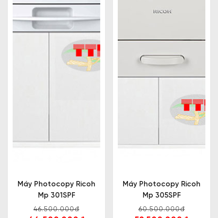
Giá tham khảo: 44.500.000 VNĐ
Máy photocopy Ricoh Aficio Mp 3555SP
Với giá thành khá cao, tuy nhiên
máy photocopy
Ricoh Aficio Mp 3555SP
đã chứng minh được chất
lượng nổi trội của nó thông qua các tính năng như
Máy Photocopy Ricoh
Máy Photocopy Ricoh
bảo mật thông tin, bao gồm hỗ trợ đăng nhập bằng
Mp 301SPF
Mp 305SPF
mật khẩu và chức năng mã hóa dữ liệu, giúp bảo vệ
46.500.000đ
60.500.000đ