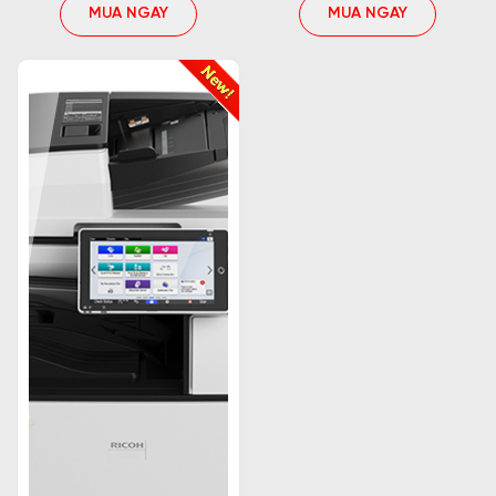
khách hàng hãy yên tâm về chất lượng sản phẩm
MUA NGAY
MUA NGAY
tại đây.
Trên đây là bài viết cung cấp cho khách hàng các
thông tin cần thiết về máy
photocopy Ricoh
, hy
vọng qua bài viết này, khách hàng có thể lựa chọn
cho mình một chiếc máy đa năng, tiện lợi phù hợp
với nhu cầu sử dụng của bạn. Chúc quý khách có
một trải nghiệm mua sắm tuyệt vời!