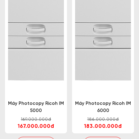
Chất lượng phục vụ
Tại công ty chúng tôi thường có các đợt huấn luyện
dịch vụ chăm sóc khách hàng, vì thế khi bạn mua
hàng ở đây sẽ luôn được chào đón và hỗ trợ một
cách nhiệt tình và đầy đủ nhất. Ngoài ra tại
Trường
Thịnh Phát
còn cung các dịch vụ như giao hàng
miễn phí, hỗ trợ lắp đặt và bảo hành nên khách
hàng hoàn toàn có thể yên tâm trải nghiệm dịch vụ
mua hàng ở chúng tôi.
Chất lượng sản phẩm
Máy Photocopy Ricoh IM
Máy Photocopy Ricoh IM
Công ty chúng tôi luôn sẵn sàng cung cấp các giấy
5000
6000
tờ liên quan đến nguồn gốc xuất xứ và nhập khẩu,
169.000.000đ
186.000.000đ
bên cạnh đó luôn có đội ngũ kiểm tra, rà soát trước
167.000.000đ
183.000.000đ
khi máy được giao đến tay khách hàng nên quý