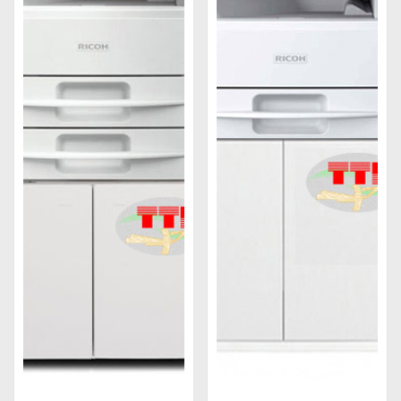
Hiệu suất cao
: Các máy photocopy Ricoh được
thiết kế để hoạt động hiệu quả với tốc độ sao
chụp và in ấn nhanh chóng. Điều này giúp giảm
thời gian chờ đợi và tăng năng suất của các
doanh nghiệp.
Đa chức năng
: Kết hợp nhiều tính năng đa
chức năng, bao gồm in ấn, quét và gửi fax, giúp
người dùng tiết kiệm không gian và chi phí cho
các thiết bị khác.
Chức năng của máy photocopy Ricoh
Nổi bật về chất lượng sao chụp
Máy photocopy Ricoh được thiết kế để cung cấp