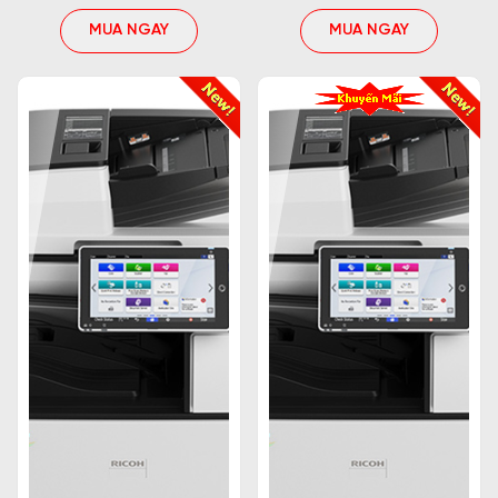
Có nhiều công ty, doanh nghiệp hiện nay đang cung
MUA NGAY
MUA NGAY
cấp sản phẩm máy photocopy Ricoh và một trong
số những công ty uy tín chúng tôi muốn giới thiệu
đó chính là Trường Thịnh Phát - đơn vị có nhiều
năm kinh nghiệm trong hoạt động kinh doanh thiết
bị văn phòng. Hãy cùng tìm hiểu xem tại sao chúng
tôi khuyến khích bạn mua hàng ở đây nhé.
Giá cả
Công ty Trường Thịnh Phát cung cấp những mặt
hàng chất lượng với giá cả cạnh tranh, hiểu được
nhu cầu tìm kiếm
sản phẩm
chất lượng với giá
mềm nên bên chúng tôi thường xuyên có các
chương trình ưu đãi, giảm giá khi mua hàng.