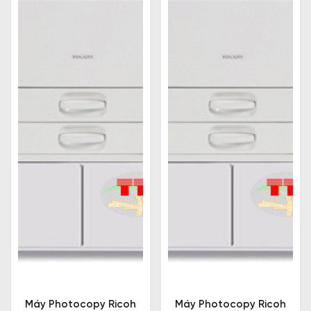
Tính năng tiên tiến
Máy photocopy Ricoh có nhiều tính năng tiên tiến
như in 2 mặt tự động, in từ xa thông qua điện thoại
di động và máy tính bảng, sao chụp nhanh và chính
xác hơn với công nghệ đọc tài liệu tự động (ADF).
Có thể kể đến như:
Công nghệ tiết kiệm năng lượng
: Máy được
trang bị công nghệ tiết kiệm năng lượng, giúp
giảm thiểu tiêu thụ điện năng và bảo vệ môi
trường.
Công nghệ bảo mật thông tin
: Máy tích hợp
nhiều tính năng bảo mật thông tin như mã hóa
dữ liệu, chứng thực người dùng, giúp bảo vệ
Máy Photocopy Ricoh
Máy Photocopy Ricoh