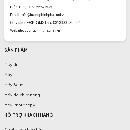
Điện Thoại: 028.6654.6080
Email: info@truongthinhphat.net.vn
Giấy phép ĐKKD (MST) số 0313983189-001
Website: truongthinhphat.net.vn
SẢN PHẨM
Máy tính
Máy in
Máy Scan
Máy đa chức năng
Máy Photocopy
HỖ TRỢ KHÁCH HÀNG
Chính sách bảo hành