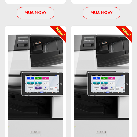
nét. Đối với các doanh nghiệp ưu tiên về chất lượng
hình ảnh, yêu cầu công việc mang tính kỹ thuật cao
MUA NGAY
MUA NGAY
thì khi chọn máy nên chọn loại có độ phân giải cao.
Đa chức năng
Nếu bạn muốn sử dụng máy photocopy cho nhiều
mục đích khác nhau, hãy chọn một máy có tính
năng đa năng. Một số tính năng đa năng phổ biến
bao gồm sao chụp màu, in ấn, quét, fax và gửi
email. Máy photocopy đa năng không những hỗ trợ
nhiều tính năng cho người dùng xử lý công việc một
cách hiệu quả mà còn giúp tiết kiệm không gian làm
việc cho người dùng.
Kích thước và khả năng tiết kiệm không gian