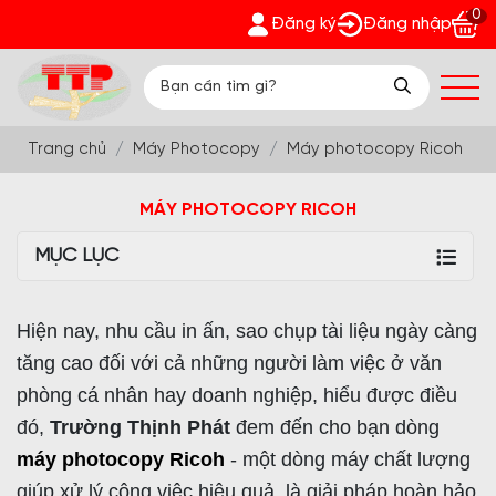
0
hát - Nhận quà bất ngờ Đón Hè Sang chi tiết tại 'Khuyến Mãi'
Đăng ký
Đăng nhập
Trang chủ
Máy Photocopy
Máy photocopy Ricoh
MÁY PHOTOCOPY RICOH
MỤC LỤC
Hiện nay, nhu cầu in ấn, sao chụp tài liệu ngày càng
tăng cao đối với cả những người làm việc ở văn
phòng cá nhân hay doanh nghiệp, hiểu được điều
đó,
Trường Thịnh Phát
đem đến cho bạn dòng
máy photocopy Ricoh
- một dòng máy chất lượng
giúp xử lý công việc hiệu quả, là giải pháp hoàn hảo