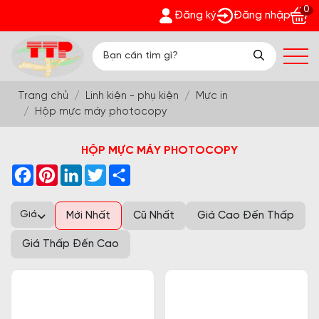
0
ờng Thịnh Phát - Nhận quà bất ngờ Đón Hè Sang chi tiết tại '
Đăng ký
Đăng nhập
Trang chủ
Linh kiện - phụ kiện
Mực in
Hộp mực máy photocopy
HỘP MỰC MÁY PHOTOCOPY
Facebook
Pinterest
LinkedIn
Twitter
Share
Giá
Mới Nhất
Cũ Nhất
Giá Cao Đến Thấp
Giá Thấp Đến Cao