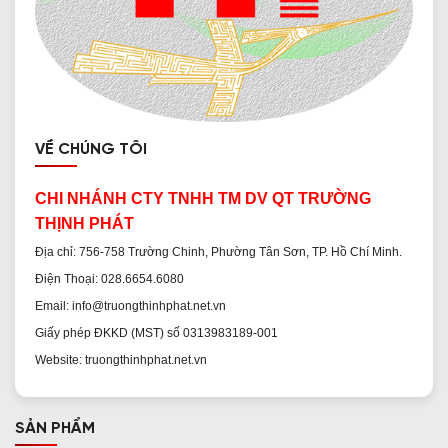
VỀ CHÚNG TÔI
CHI NHÁNH CTY TNHH TM DV QT TRƯỜNG
THỊNH PHÁT
Địa chỉ: 756-758 Trường Chinh, Phường Tân Sơn, TP. Hồ Chí Minh.
Điện Thoại: 028.6654.6080
Email: info@truongthinhphat.net.vn
Giấy phép ĐKKD (MST) số 0313983189-001
Website: truongthinhphat.net.vn
SẢN PHẨM