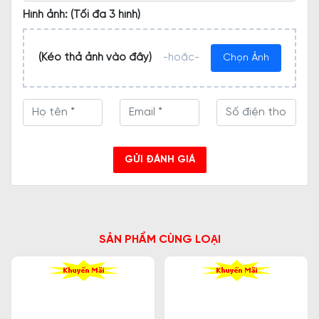
Hình ảnh: (Tối đa 3 hình)
(Kéo thả ảnh vào đây)
-hoặc-
Chọn Ảnh
GỬI ĐÁNH GIÁ
SẢN PHẨM CÙNG LOẠI