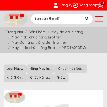
0
Phát - Nhận quà bất ngờ Đón Hè Sang chi tiết tại 'Khuyến Mãi
Đăng ký
Đăng nhập
Trang chủ
Sản Phẩm
Máy đa chức năng
Máy in đa chức năng Brother
Máy đa năng trắng đen Brother
Máy in đa chức năng Brother MFC L6900DW
Loại Máy
Hãng Máy In
Chuẩn Kết Nối
Khổ Giấy
Chức Năng
Giá