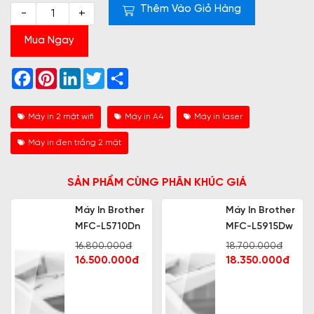
Thêm Vào Giỏ Hàng
-
+
Mua Ngay
Facebook
Pinterest
LinkedIn
Twitter
Share
Máy in 2 mặt wifi
Máy in A4
Máy in laser
Máy in đen trắng 2 mặt
SẢN PHẨM CÙNG PHÂN KHÚC GIÁ
Máy In Brother
Máy In Brother
MFC-L5710Dn
MFC-L5915Dw
16.800.000đ
18.700.000đ
16.500.000đ
18.350.000đ