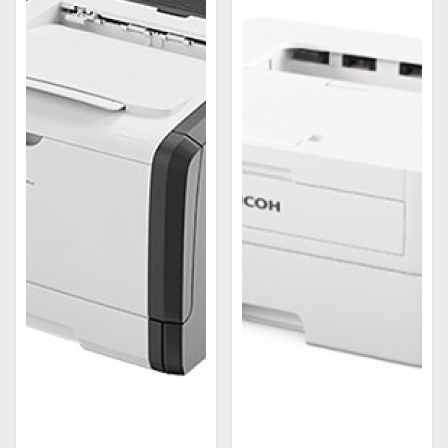
Máy in màu Ricoh SP C260Dnw - Giá tham
khảo: 6.850.000 VNĐ
Máy in Ricoh SP 6430Dn - Giá tham khảo:
26.500.000 VNĐ
Dịch vụ khi mua hàng tại Trường Thịnh Phát
Tìm hiểu về máy in Ricoh
Tìm hiểu về thương hiệu Ricoh
Ricoh
là một thương hiệu lớn trong lĩnh vực máy in
và thiết bị văn phòng. Công ty có trụ sở tại Tokyo,
Nhật Bản và hoạt động trên toàn cầu, cung cấp các
sản phẩm và dịch vụ cho khách hàng tại hơn 200
quốc gia. Ricoh chuyên sản xuất và phân phối một
loạt các sản phẩm máy in, bao gồm máy in đen
trắng, máy in màu, máy in đa chức năng và các loại