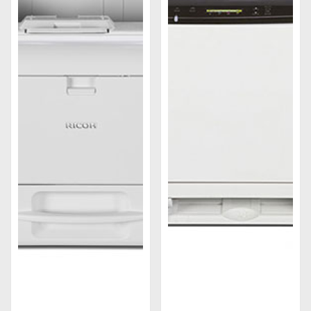
nhiều hơn nữa. Ngoài ra, các máy còn được hỗ
trợ các chức năng chia sẻ, quản lý tài liệu với
độ bảo mật cao, giúp người dùng có thể hoàn
toàn yên tâm về thông tin chia sẻ trên máy.
Tiết kiệm chi phí
: Thiết kế để tiết kiệm chi phí
với các tính năng tiết kiệm năng lượng và mực,
giúp giảm chi phí hoạt động cho doanh nghiệp.
Điều này còn giúp bảo vệ môi trường và tiết
kiệm kha khá lượng điện năng sử dụng, đây
quả là một giải pháp hữu ích cho các doanh
nghiệp hoạt động năng suất lớn.
Phân loại máy in Ricoh
Máy in trắng đen Ricoh