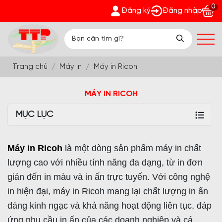
0
ng Trường Thịnh Phát - Nhận quà bất ngờ Đón Hè Sang chi tiết 
Đăng ký
Đăng nhập
Trang chủ
Máy in
Máy in Ricoh
MÁY IN RICOH
MỤC LỤC
Máy in Ricoh
là một dòng sản phẩm máy in chất
lượng cao với nhiều tính năng đa dạng, từ in đơn
giản đến in màu và in ấn trực tuyến. Với công nghệ
in hiện đại, máy in Ricoh mang lại chất lượng in ấn
đáng kinh ngạc và khả năng hoạt động liên tục, đáp
ứng nhu cầu in ấn của các doanh nghiệp và cá