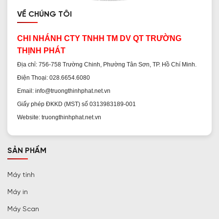
VỀ CHÚNG TÔI
CHI NHÁNH CTY TNHH TM DV QT TRƯỜNG
THỊNH PHÁT
Địa chỉ: 756-758 Trường Chinh, Phường Tân Sơn, TP. Hồ Chí Minh.
Điện Thoại: 028.6654.6080
Khi mua máy in Ricoh cần chú ý xem xét các
Email: info@truongthinhphat.net.vn
Giấy phép ĐKKD (MST) số 0313983189-001
tiêu chí nào
Website: truongthinhphat.net.vn
Mục đích sử dụng
: Trước khi mua máy in
Ricoh, bạn cần xác định mục đích sử dụng của
SẢN PHẨM
máy in, ví dụ như in ấn văn phòng, in ấn đồ họa,
Máy tính
in ấn đen trắng hay in màu, in ấn số lượng lớn
hay nhỏ. Nên lựa chọn sản phẩm có giá thành
Máy in
và chất lượng phù hợp với nhu cầu sử dụng.
Máy Scan