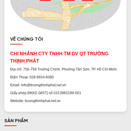
VỀ CHÚNG TÔI
CHI NHÁNH CTY TNHH TM DV QT TRƯỜNG
THỊNH PHÁT
Địa chỉ: 756-758 Trường Chinh, Phường Tân Sơn, TP. Hồ Chí Minh.
Điện Thoại: 028.6654.6080
Email: info@truongthinhphat.net.vn
Giấy phép ĐKKD (MST) số 0313983189-001
Website: truongthinhphat.net.vn
SẢN PHẨM