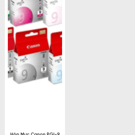
Hộp Mực Canon PGI-9