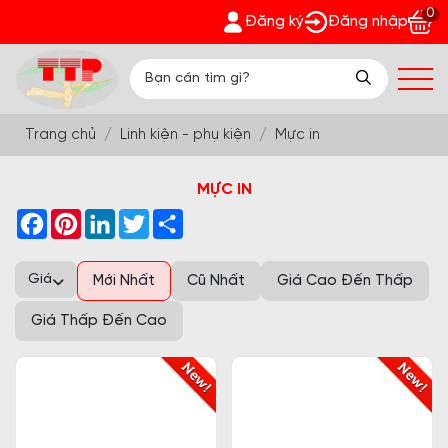
0
ận quà bất ngờ Đón Hè Sang chi tiết tại 'Khuyến Mãi'
Đăng ký
Đăng nhập
Trang chủ
Linh kiện - phụ kiện
Mực in
MỰC IN
Facebook
Pinterest
LinkedIn
Twitter
Share
Giá
Mới Nhất
Cũ Nhất
Giá Cao Đến Thấp
Giá Thấp Đến Cao