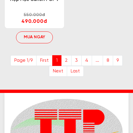
550.000đ
490.000đ
MUA NGAY
Page 1/9
First
1
2
3
4
...
8
9
Next
Last