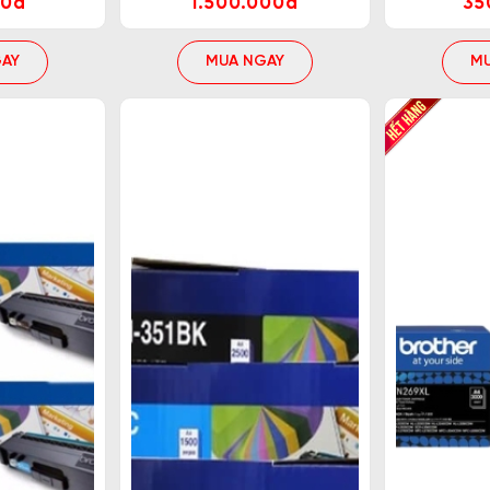
00đ
1.500.000đ
35
AY
MUA NGAY
M