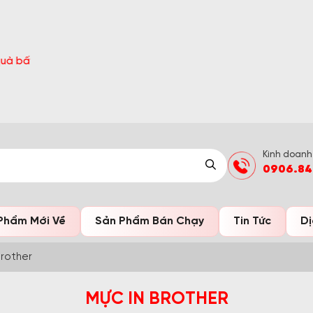
 Hè Sang chi tiết tại 'Khuyến Mãi'
Kinh doanh
0906.84
Phẩm Mới Về
Sản Phẩm Bán Chạy
Tin Tức
Dị
Brother
MỰC IN BROTHER