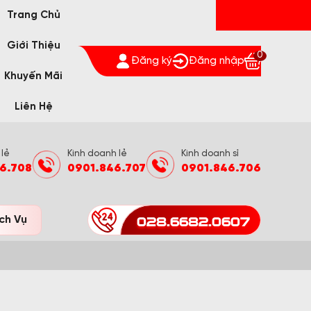
Trang Chủ
Giới Thiệu
0
Đăng ký
Đăng nhập
Khuyến Mãi
Liên Hệ
 lẻ
Kinh doanh lẻ
Kinh doanh sỉ
6.708
0901.846.707
0901.846.706
028.6682.0607
ch Vụ