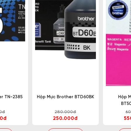
er TN-2385
Hộp Mực Brother BTD60BK
Hộp M
BT5
0đ
280.000đ
6
00đ
250.000đ
55