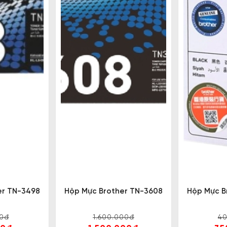
er TN-3498
Hộp Mực Brother TN-3608
Hộp Mực B
0đ
1.600.000đ
4