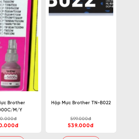
ực Brother
Hộp Mực Brother TN-B022
000C/M/Y
00.000đ
599.000đ
0.000đ
539.000đ