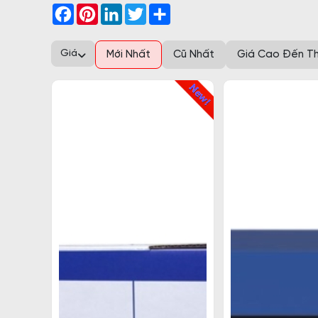
Facebook
Pinterest
LinkedIn
Twitter
Share
Giá
Mới Nhất
Cũ Nhất
Giá Cao Đến T