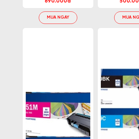
690.000đ
500.0
MUA NGAY
MUA NG