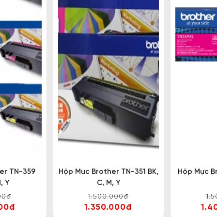
er TN-359
Hộp Mực Brother TN-351 BK,
Hộp Mực B
, Y
C, M, Y
00đ
1.500.000đ
1.
000đ
1.350.000đ
1.4