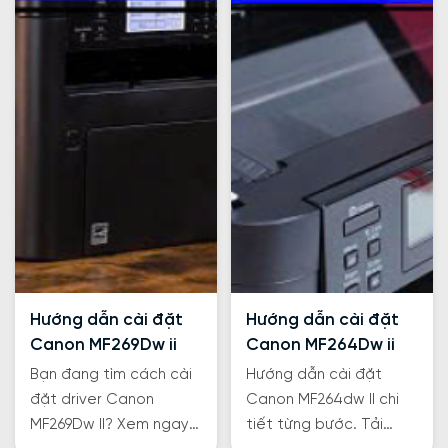
Hướng dẫn cài đặt
Hướng dẫn cài đặt
Canon MF269Dw ii
Canon MF264Dw ii
Bạn đang tìm cách cài
Hướng dẫn cài đặt
đặt driver Canon
Canon MF264dw II chi
MF269Dw II? Xem ngay
tiết từng bước. Tải