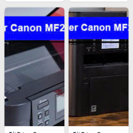
hướng dẫn đầy đủ của
driver và cấu hình
Trường Thịnh Phát để
in/scan nhanh chóng
cài driver, thiết lập
cho Windows và
mạng và sẵn sàng in ấn,
macOS. Làm theo
quét, sao chép chỉ
Trường Thịnh Phát
trong vài phút.
ngay!