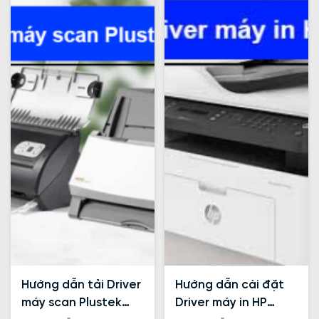
mà không phải nhờ sự
nối và in ấn nhanh
hỗ trợ của kỹ thuật
chóng.
viên.
Hướng dẫn tải Driver
Hướng dẫn cài đặt
máy scan Plustek
Driver máy in HP