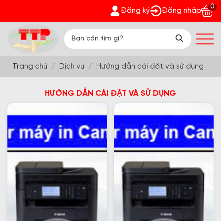
0
át - Nhận quà bất ngờ Đón Hè Sang chi tiết tại 'Khuyến Mãi'
Đăng ký
Đăng nhập
Trang chủ
Dịch vụ
Hướng dẫn cài đặt và sử dụng
HƯỚNG DẪN CÀI ĐẶT VÀ SỬ DỤNG