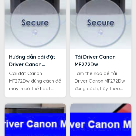
Hướng dẫn cài đặt
Tải Driver Canon
Driver Canon
MF272Dw
MF272Dw
Cài đặt Canon
Làm thế nào để tải
MF272Dw đúng cách để
Driver Canon MF272Dw
máy in có thể hoạt
đúng cách, hãy theo
động ổn định và tương
dõi và thực hiện theo
thích với máy tính, cùng
hướng dẫn của Trường
Trường Thịnh Phát thực
Thịnh Phát nhé!
hiện ngay thôi nhé.