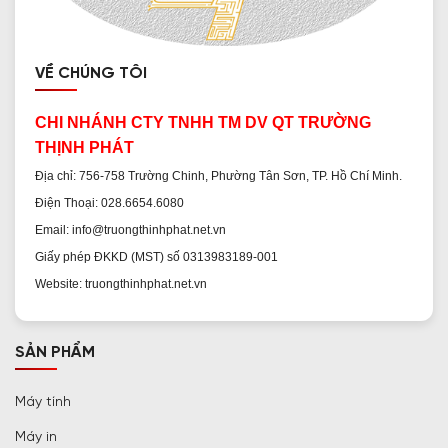
VỀ CHÚNG TÔI
CHI NHÁNH CTY TNHH TM DV QT TRƯỜNG
THỊNH PHÁT
Địa chỉ: 756-758 Trường Chinh, Phường Tân Sơn, TP. Hồ Chí Minh.
Điện Thoại: 028.6654.6080
Email: info@truongthinhphat.net.vn
Giấy phép ĐKKD (MST) số 0313983189-001
Website: truongthinhphat.net.vn
SẢN PHẨM
Máy tính
Máy in