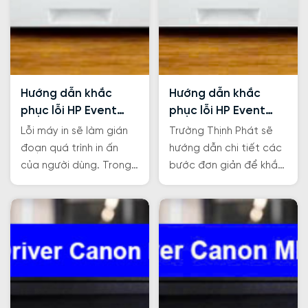
Hướng dẫn khắc
Hướng dẫn khắc
phục lỗi HP Event
phục lỗi HP Event
code 10.00.10
code 10.00.11
Lỗi máy in sẽ làm gián
Trường Thịnh Phát sẽ
đoạn quá trình in ấn
hướng dẫn chi tiết các
của người dùng. Trong
bước đơn giản để khắc
bài viết này, hãy cùng
phục lỗi HP Event code
Trường Thịnh Phát khắc
10.00.11 để tiếp tục
phục lỗi HP Error Code
công việc in ấn.
10.00.10 nhé!