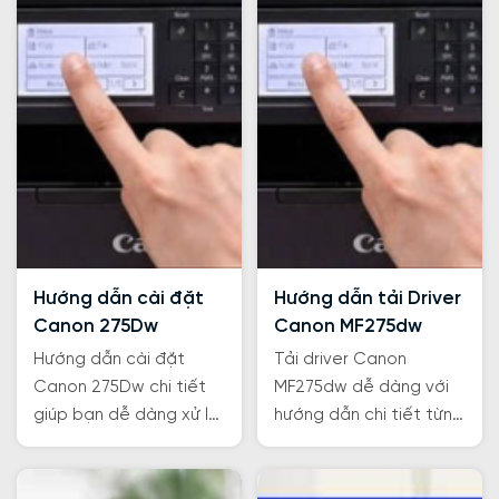
Hướng dẫn cài đặt
Hướng dẫn tải Driver
Canon 275Dw
Canon MF275dw
Hướng dẫn cài đặt
Tải driver Canon
Canon 275Dw chi tiết
MF275dw dễ dàng với
giúp bạn dễ dàng xử lý
hướng dẫn chi tiết từng
các lỗi phần mềm bên
bước từ Trường Thịnh
trong máy nhanh chóng
Phát. Khắc phục lỗi kết