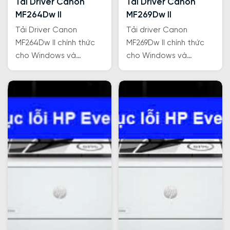
Tải Driver Canon
Tải Driver Canon
MF264Dw II
MF269Dw II
Tải Driver Canon
Tải driver Canon
MF264Dw II chính thức
MF269Dw II chính thức
cho Windows và
cho Windows và
macOS. Hướng dẫn chi
macOS để in, scan,
tiết cài đặt, cập nhật
copy nhanh chóng và
và khắc phục lỗi để
ổn định. Hướng dẫn chi
máy in hoạt động trơn
tiết cài đặt để sử dụng.
tru, hiệu quả.