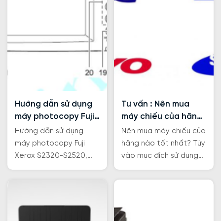
Hướng dẫn sử dụng
Tư vấn : Nên mua
máy photocopy Fuji
máy chiếu của hãng
Xerox S2320-S2520
nào
Hướng dẫn sử dụng
Nên mua máy chiếu của
máy photocopy Fuji
hãng nào tốt nhất? Tùy
Xerox S2320-S2520,
vào mục đích sử dụng
hướng dẫn sử dụng máy
và chi phí đầu tư để lựa
photocopy Fuji Xerox
chọn dòng máy chiếu
S2110.
phù hợp nhất.