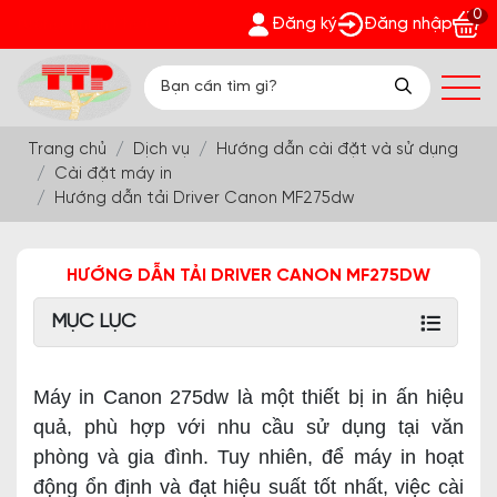
0
 Thịnh Phát - Nhận quà bất ngờ Đón Hè Sang chi tiết tại 'Khu
Đăng ký
Đăng nhập
Trang chủ
Dịch vụ
Hướng dẫn cài đặt và sử dụng
Cài đặt máy in
Hướng dẫn tải Driver Canon MF275dw
HƯỚNG DẪN TẢI DRIVER CANON MF275DW
MỤC LỤC
Máy in Canon 275dw là một thiết bị in ấn hiệu
quả, phù hợp với nhu cầu sử dụng tại văn
phòng và gia đình. Tuy nhiên, để máy in hoạt
động ổn định và đạt hiệu suất tốt nhất, việc cài