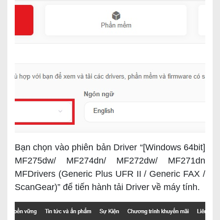
Bạn chọn vào phiên bản Driver “[Windows 64bit]
MF275dw/ MF274dn/ MF272dw/ MF271dn
MFDrivers (Generic Plus UFR II / Generic FAX /
ScanGear)” để tiến hành tải Driver về máy tính.