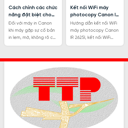
Cách chỉnh các chức
Kết nối WiFi máy
năng đặt biệt cho
photocopy Canon IR
máy in Canon
2625I
Đối với máy in Canon
Hướng dẫn kết nối WiFi
khi máy gặp sự cố bản
máy photocopy Canon
in lem, mờ, không rõ chữ
IR 2625I, kết nối WiFi
để cải thiện được chất
máy photocopy Canon
lượng bản in tốt hơn
IR 2625I, kết nối wifi
các bạn có thể tham
Canon IR2625i.
khảo cách chỉnh các
chức năng đặt biệt cho
máy in Canon như sau.