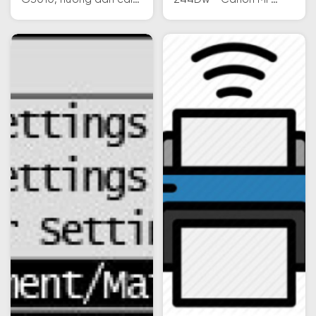
G3010, hướng dẫn cài
244Dw - Canon MF
đặt kết nối WiFi Canon
247Dw - Canon MF
G3010, in/scan từ điện
249Dw - Canon MF
thoại di động
264Dw - Canon MF
Smartphone.
647Dw - Canon MF
269Dw.