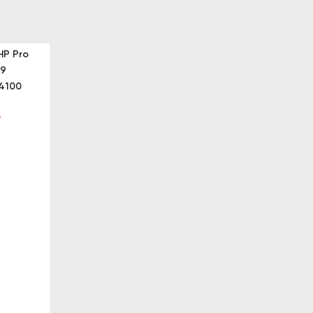
HP Pro
G9
14100
đ