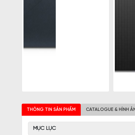
THÔNG TIN SẢN PHẨM
CATALOGUE & HÌNH Ả
MỤC LỤC