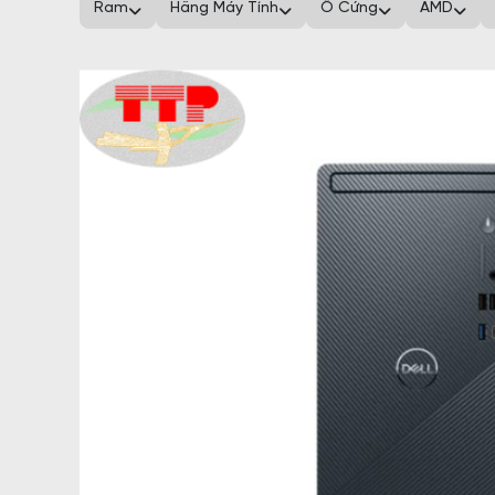
Ram
Hãng Máy Tính
Ổ Cứng
AMD