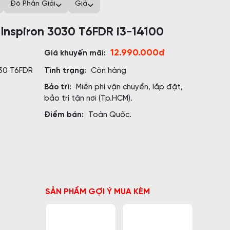
Độ Phân Giải
Giá
 Inspiron 3030 T6FDR i3-14100
12.990.000đ
Giá khuyến mãi:
030 T6FDR
Tình trạng:
Còn hàng
Bảo trì:
Miễn phí vận chuyển, lắp đặt,
bảo trì tận nơi (Tp.HCM).
Điểm bán:
Toàn Quốc.
SẢN PHẨM GỢI Ý MUA KÈM