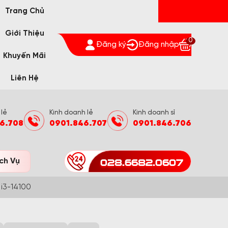
Trang Chủ
Giới Thiệu
0
Đăng ký
Đăng nhập
Khuyến Mãi
Liên Hệ
 lẻ
Kinh doanh lẻ
Kinh doanh sỉ
6.708
0901.846.707
0901.846.706
028.6682.0607
ch Vụ
 i3-14100