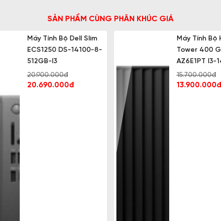
SẢN PHẨM CÙNG PHÂN KHÚC GIÁ
Máy Tính Bộ Dell Slim
Máy Tính Bộ 
ECS1250 DS-14100-8-
Tower 400 
512GB-I3
AZ6E1PT I3-
20.900.000đ
15.700.000đ
20.690.000đ
13.900.000