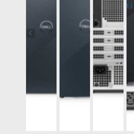
Màn H
U2
27inch