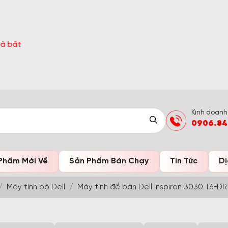
ón Hè Sang chi tiết tại 'Khuyến Mãi'
Kinh doanh
0906.84
Phẩm Mới Về
Sản Phẩm Bán Chạy
Tin Tức
Dị
Máy tính bộ Dell
Máy tính để bàn Dell Inspiron 3030 T6FDR