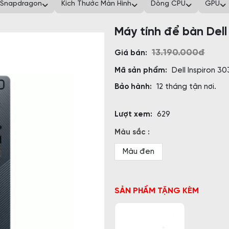
Snapdragon
Kích Thước Màn Hình
Dòng CPU
GPU
Máy tính để bàn Dell
13.190.000đ
Giá bán:
Mã sản phẩm:
Dell Inspiron 3
Bảo hành:
12 tháng tận nơi.
Lượt xem:
629
Màu sắc :
Màu đen
SẢN PHẨM TẶNG KÈM