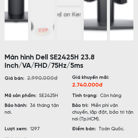
Màn hình Dell SE2425H 23.8
inch/VA/FHD/75Hz/5ms
Giá khuyến mãi:
2.990.000đ
Giá bán:
2.740.000đ
Mã sản phẩm:
SE2425H
Tình trạng:
Còn hàng
Bảo hành:
36 tháng tận
Bảo trì:
Miễn phí vận
nơi.
chuyển, lắp đặt, bảo trì tận
nơi (Tp.HCM).
Lượt xem:
1297
Điểm bán:
Toàn Quốc.