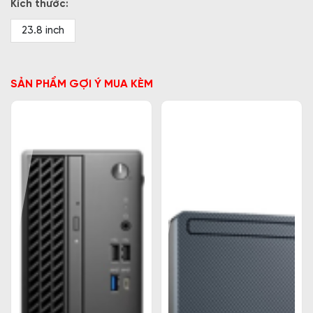
Kích thước:
23.8 inch
SẢN PHẨM GỢI Ý MUA KÈM