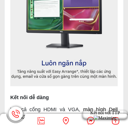
Kết nối dễ dàng
Với cả cổng HDMI và VGA,
màn hình Dell
SE2425H 24 inch
có khả năng kết nối với mọi
loại máy tính hiện nay. Chỉ cần một thao tác