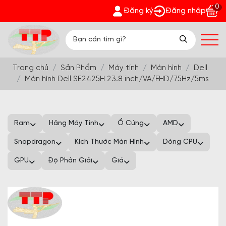
0
 Nhận quà bất ngờ Đón Hè Sang chi tiết tại 'Khuyến Mãi'
Đăng ký
Đăng nhập
Trang chủ
Sản Phẩm
Máy tính
Màn hình
Dell
Màn hình Dell SE2425H 23.8 inch/VA/FHD/75Hz/5ms
Ram
Hãng Máy Tính
Ổ Cứng
AMD
Snapdragon
Kích Thước Màn Hình
Dòng CPU
GPU
Độ Phân Giải
Giá