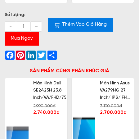
S7020-14500-08512W-
MTI71027W1 I7-14700
I5
Số lượng:
Thêm Vào Giỏ Hàng
-
+
Mua Ngay
Facebook
Pinterest
LinkedIn
Twitter
Share
SẢN PHẨM CÙNG PHÂN KHÚC GIÁ
Màn Hình Dell
Màn Hình Asus
SE2425H 23.8
VA279HG 27
Inch/VA/FHD/75Hz/5ms
Inch/ IPS/ FHD/
120Hz/ 1ms
2.990.000đ
3.190.000đ
2.740.000đ
2.700.000đ