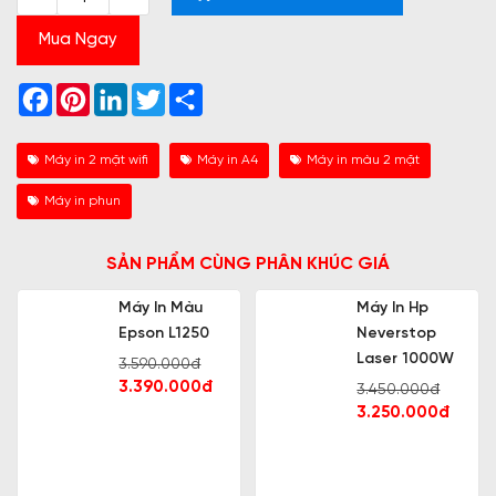
Mua Ngay
Facebook
Pinterest
LinkedIn
Twitter
Share
Máy in 2 mặt wifi
Máy in A4
Máy in màu 2 mặt
Máy in phun
SẢN PHẨM CÙNG PHÂN KHÚC GIÁ
Máy In Màu
Máy In Hp
Epson L1250
Neverstop
Laser 1000W
3.590.000đ
3.390.000đ
3.450.000đ
3.250.000đ