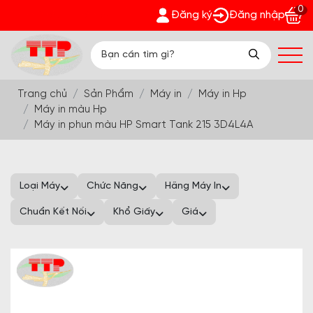
0
- Nhận quà bất ngờ Đón Hè Sang chi tiết tại 'Khuyến Mãi'
Đăng ký
Đăng nhập
Trang chủ
Sản Phẩm
Máy in
Máy in Hp
Máy in màu Hp
Máy in phun màu HP Smart Tank 215 3D4L4A
Loại Máy
Chức Năng
Hãng Máy In
Chuẩn Kết Nối
Khổ Giấy
Giá