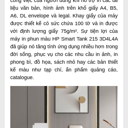
công việc của người dùng khi hỗ trợ in các tài
liệu văn bản, hình ảnh trên khổ giấy A4, B5,
A6, DL envelope và legal. Khay giấy của máy
được thiết kế có sức chứa 100 tờ và in được
với định lượng giấy 75g/m². Sự tiện lợi của
máy in phun màu HP Smart Tank 215 3D4L4A
đã giúp nó tăng tính ứng dụng nhiều hơn trong
đời sống, phục vụ cho các nhu cầu in ảnh, in
phong bì, đồ họa, sách nhỏ hay các bản thiết
kế màu như tạp chí, ấn phẩm quảng cáo,
catalogue.