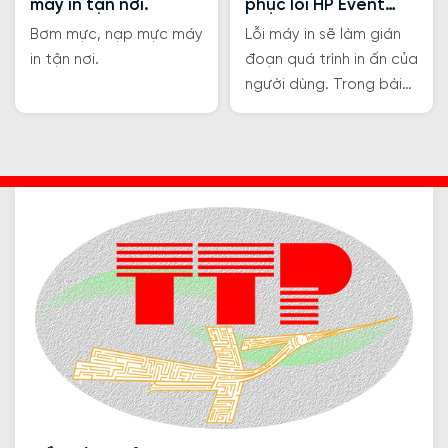
máy in tận nơi.
phục lỗi HP Event
code 10.00.10
Bơm mực, nạp mực máy
Lỗi máy in sẽ làm gián
in tận nơi.
đoạn quá trình in ấn của
người dùng. Trong bài
viết này, hãy cùng
Trường Thịnh Phát khắc
phục lỗi HP Error Code
10.00.10 nhé!