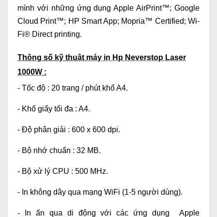
mình với những ứng dụng
Apple AirPrint™; Google
Cloud Print™; HP Smart App; Mopria™ Certified; Wi-
Fi® Direct printing.
Thông số kỹ thuật
máy in Hp Neverstop Laser
1000W
:
- Tốc độ : 20 trang / phút khổ A4.
- Khổ giấy tối đa : A4.
- Độ phân giải : 600 x 600 dpi.
- Bộ nhớ chuẩn : 32 MB.
- Bộ xử lý CPU : 500 MHz.
- In không dây qua mạng WiFi (1-5 người dùng).
- In ấn qua di động với các ứng dụng
Apple