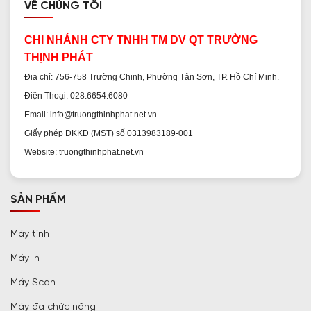
VỀ CHÚNG TÔI
CHI NHÁNH CTY TNHH TM DV QT TRƯỜNG
THỊNH PHÁT
Địa chỉ: 756-758 Trường Chinh, Phường Tân Sơn, TP. Hồ Chí Minh.
Điện Thoại: 028.6654.6080
Email: info@truongthinhphat.net.vn
Giấy phép ĐKKD (MST) số 0313983189-001
Website: truongthinhphat.net.vn
SẢN PHẨM
Máy tính
Máy in
Máy Scan
Máy đa chức năng