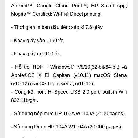
AirPrint™; Google Cloud Print™; HP Smart App;
Mopria™ Certified; Wi-Fi® Direct printing
.
- Thời gian in bản đầu tiên: xấp xỉ 7.6 giây.
- Khay giấy vào : 150 tờ.
- Khay giấy ra : 100 tờ.
- Hỗ trợ HĐH : Windows® 7/8/10(32-bit/64-bit) và
Apple®OS X EI Capitan (v10.11) macOS Sierra
(v10.12) macOS High Sierra, (v10.13).
- Cổng kết nối : Hi-Speed USB 2.0 port; built-in Wifi
802.11b/g/n.
- Sử dụng hộp mực HP 103A W1103A (2500 pages).
- Sử dụng Drum HP 104A W1104A (20.000 pages).