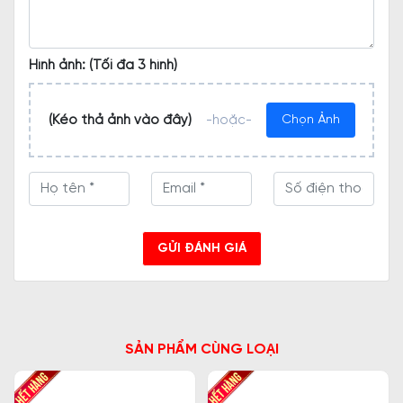
Hình ảnh: (Tối đa 3 hình)
(Kéo thả ảnh vào đây)
-hoặc-
Chọn Ảnh
GỬI ĐÁNH GIÁ
SẢN PHẨM CÙNG LOẠI