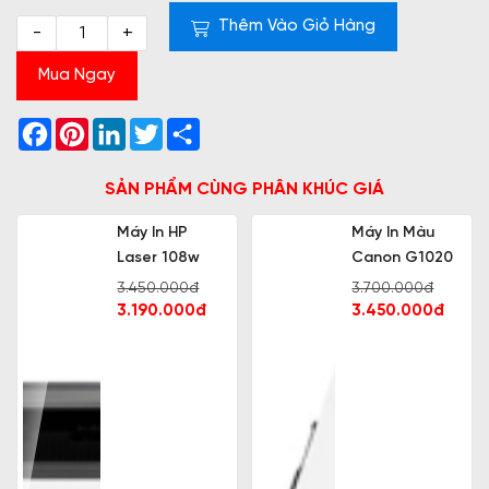
Thêm Vào Giỏ Hàng
-
+
Mua Ngay
Facebook
Pinterest
LinkedIn
Twitter
Share
SẢN PHẨM CÙNG PHÂN KHÚC GIÁ
Máy In HP
Máy In Màu
Laser 108w
Canon G1020
3.450.000đ
3.700.000đ
3.190.000đ
3.450.000đ