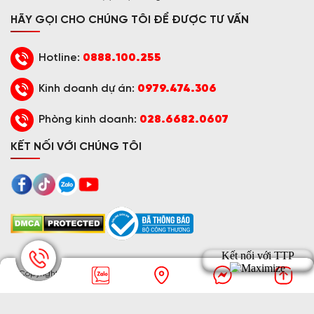
HÃY GỌI CHO CHÚNG TÔI ĐỂ ĐƯỢC TƯ VẤN
Hotline:
0888.100.255
Kinh doanh dự án:
0979.474.306
Phòng kinh doanh:
028.6682.0607
KẾT NỐI VỚI CHÚNG TÔI
© Copyright
2016 - 2026 TRƯỜNG THỊNH PHÁT