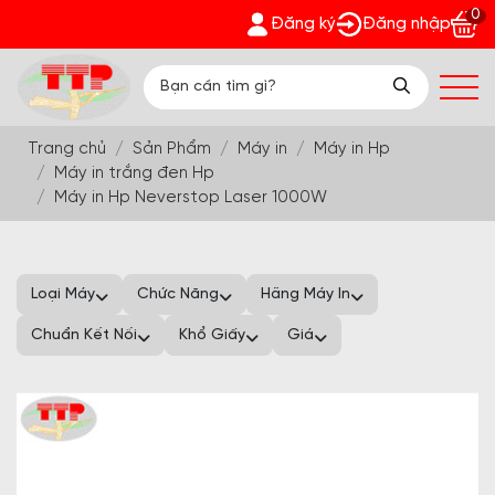
0
g Thịnh Phát - Nhận quà bất ngờ Đón Hè Sang chi tiết tại 'Kh
Đăng ký
Đăng nhập
Trang chủ
Sản Phẩm
Máy in
Máy in Hp
Máy in trắng đen Hp
Máy in Hp Neverstop Laser 1000W
Loại Máy
Chức Năng
Hãng Máy In
Chuẩn Kết Nối
Khổ Giấy
Giá