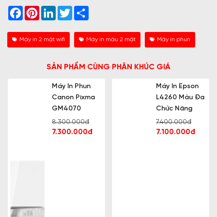
Facebook
Pinterest
LinkedIn
Twitter
Share
Máy in 2 mặt wifi
Máy in màu 2 mặt
Máy in phun
SẢN PHẨM CÙNG PHÂN KHÚC GIÁ
Máy In Phun
Máy In Epson
Canon Pixma
L4260 Màu Đa
GM4070
Chức Năng
8.300.000đ
7.400.000đ
7.300.000đ
7.100.000đ