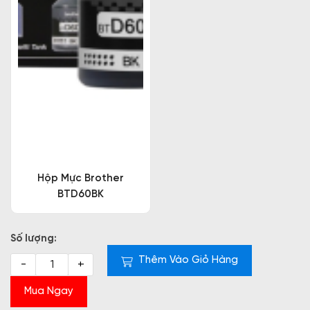
Hộp Mực Brother
BTD60BK
Số lượng:
Thêm Vào Giỏ Hàng
-
+
Mua Ngay