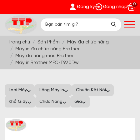
0
nh Phát - Nhận quà bất ngờ Đón Hè Sang chi tiết tại 'Khuyến 
Đăng ký
Đăng nhập
Trang chủ
Sản Phẩm
Máy đa chức năng
Máy in đa chức năng Brother
Máy đa năng màu Brother
Máy in Brother MFC-T920Dw
Loại Máy
Hãng Máy In
Chuẩn Kết Nối
Khổ Giấy
Chức Năng
Giá