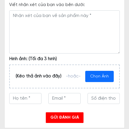
Viết nhận xét của bạn vào bên dưới:
Hình ảnh: (Tối đa 3 hình)
(Kéo thả ảnh vào đây)
-hoặc-
Chọn Ảnh
GỬI ĐÁNH GIÁ