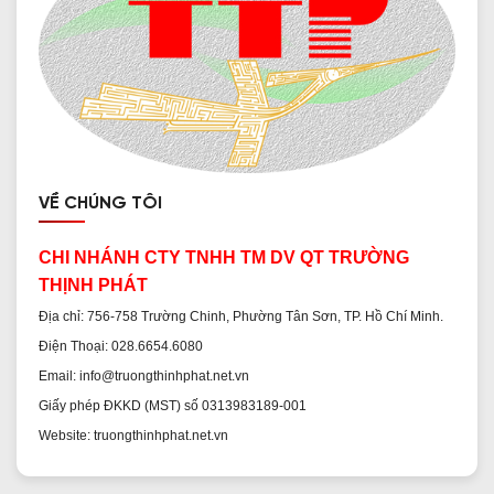
VỀ CHÚNG TÔI
CHI NHÁNH CTY TNHH TM DV QT TRƯỜNG
THỊNH PHÁT
Địa chỉ: 756-758 Trường Chinh, Phường Tân Sơn, TP. Hồ Chí Minh.
Điện Thoại: 028.6654.6080
Email: info@truongthinhphat.net.vn
Giấy phép ĐKKD (MST) số 0313983189-001
Website: truongthinhphat.net.vn