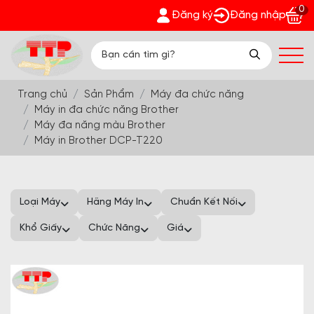
0
h Phát - Nhận quà bất ngờ Đón Hè Sang chi tiết tại 'Khuyến M
Đăng ký
Đăng nhập
Trang chủ
Sản Phẩm
Máy đa chức năng
Máy in đa chức năng Brother
Máy đa năng màu Brother
Máy in Brother DCP-T220
Loại Máy
Hãng Máy In
Chuẩn Kết Nối
Khổ Giấy
Chức Năng
Giá