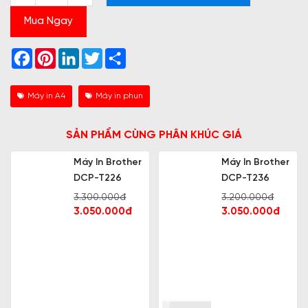
Mua Ngay
Facebook
Pinterest
LinkedIn
Twitter
Share
Máy in A4
Máy in phun
SẢN PHẨM CÙNG PHÂN KHÚC GIÁ
Máy In Brother
Máy In Brother
DCP-T226
DCP-T236
3.300.000đ
3.200.000đ
3.050.000đ
3.050.000đ