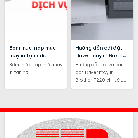
Bơm mực, nạp mực
Hướng dẫn cài đặt
máy in tận nơi.
Driver máy in Brother
T220
Bơm mực, nạp mực máy
Hướng dẫn tải và cài
in tận nơi.
đặt Driver máy in
Brother T220 chi tiết,
bài viết này sẽ giúp bạn
tự làm ngay tại nhà mà
không cần đến sự hỗ
trợ của kỹ thuật viên.