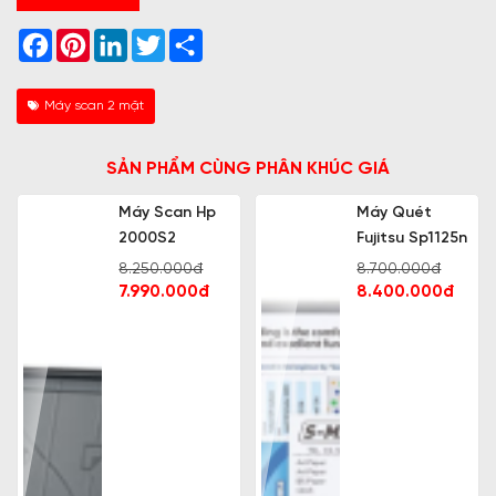
Facebook
Pinterest
LinkedIn
Twitter
Share
Máy scan 2 mặt
SẢN PHẨM CÙNG PHÂN KHÚC GIÁ
Máy Scan Hp
Máy Quét
2000S2
Fujitsu Sp1125n
8.250.000đ
8.700.000đ
7.990.000đ
8.400.000đ