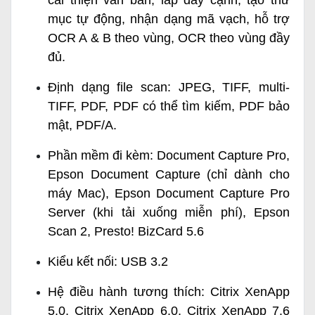
cải thiện văn bản, lấp đầy cạnh, tạo thư
mục tự động, nhận dạng mã vạch, hỗ trợ
OCR A & B theo vùng, OCR theo vùng đầy
đủ.
Định dạng file scan: JPEG, TIFF, multi-
TIFF, PDF, PDF có thể tìm kiếm, PDF bảo
mật, PDF/A.
Phần mềm đi kèm: Document Capture Pro,
Epson Document Capture (chỉ dành cho
máy Mac), Epson Document Capture Pro
Server (khi tải xuống miễn phí), Epson
Scan 2, Presto! BizCard 5.6
Kiểu kết nối: USB 3.2
Hệ điều hành tương thích: Citrix XenApp
5.0, Citrix XenApp 6.0, Citrix XenApp 7.6