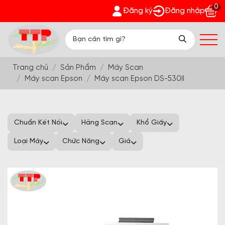
0
h Phát - Nhận quà bất ngờ Đón Hè Sang chi tiết tại 'Khuyến M
Đăng ký
Đăng nhập
Trang chủ
Sản Phẩm
Máy Scan
Máy scan Epson
Máy scan Epson DS-530II
Chuẩn Kết Nối
Hãng Scan
Khổ Giấy
Loại Máy
Chức Năng
Giá