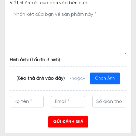
Viết nhận xét của bạn vào bên dưới:
Hình ảnh: (Tối đa 3 hình)
(Kéo thả ảnh vào đây)
-hoặc-
Chọn Ảnh
GỬI ĐÁNH GIÁ