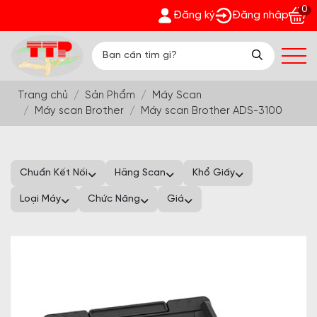
0
Phát - Nhận quà bất ngờ Đón Hè Sang chi tiết tại 'Khuyến Mãi
Đăng ký
Đăng nhập
Trang chủ
Sản Phẩm
Máy Scan
Máy scan Brother
Máy scan Brother ADS-3100
Chuẩn Kết Nối
Hãng Scan
Khổ Giấy
Loại Máy
Chức Năng
Giá