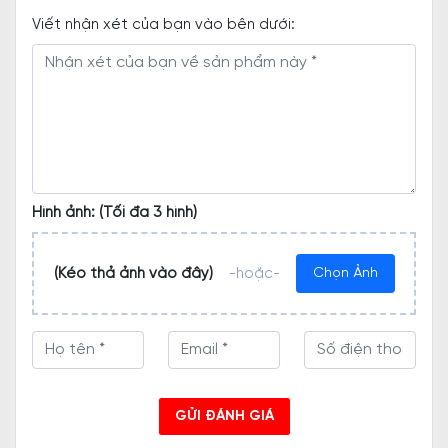
Viết nhận xét của bạn vào bên dưới:
Hình ảnh: (Tối đa 3 hình)
(Kéo thả ảnh vào đây)
-hoặc-
Chọn Ảnh
GỬI ĐÁNH GIÁ