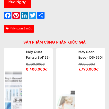
Mua Ngay
Facebook
Pinterest
LinkedIn
Twitter
Share
Máy scan 2 mặt
SẢN PHẨM CÙNG PHÂN KHÚC GIÁ
Máy Quét
Máy Scan
Fujitsu Sp1125n
Epson DS-530II
8.700.000đ
7.990.000đ
8.400.000đ
7.790.000đ