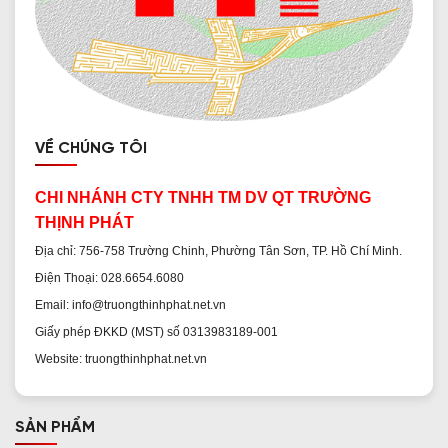
VỀ CHÚNG TÔI
CHI NHÁNH CTY TNHH TM DV QT TRƯỜNG
THỊNH PHÁT
Địa chỉ: 756-758 Trường Chinh, Phường Tân Sơn, TP. Hồ Chí Minh.
Điện Thoại: 028.6654.6080
Email: info@truongthinhphat.net.vn
Giấy phép ĐKKD (MST) số 0313983189-001
Website: truongthinhphat.net.vn
SẢN PHẨM