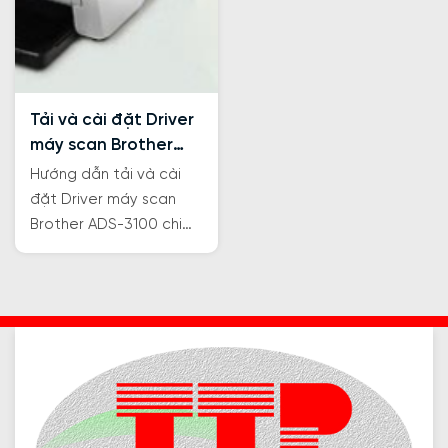
Tải và cài đặt Driver
máy scan Brother
ADS-3100
Hướng dẫn tải và cài
đặt Driver máy scan
Brother ADS-3100 chi
tiết, hỗ trợ tối ưu bạn
việc khắc phục vấn đề
và lắp mới máy scan.