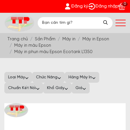
0
hè sôi động 2026 - Cùng Trường Thịnh Phát - Nhận quà bất ngờ
Đăng ký
Đăng nhập
Trang chủ
Sản Phẩm
Máy in
Máy in Epson
Máy in màu Epson
Máy in phun màu Epson Ecotank L1350
Loại Máy
Chức Năng
Hãng Máy In
Chuẩn Kết Nối
Khổ Giấy
Giá