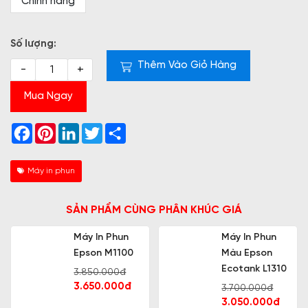
Chính hãng
Số lượng:
Thêm Vào Giỏ Hàng
-
+
Mua Ngay
Facebook
Pinterest
LinkedIn
Twitter
Share
Máy in phun
SẢN PHẨM CÙNG PHÂN KHÚC GIÁ
Máy In Phun
Máy In Màu
Màu Epson
Epson L1210
Ecotank L1310
3.300.000đ
3.050.000đ
3.700.000đ
3.050.000đ