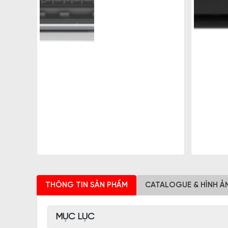
THÔNG TIN SẢN PHẨM
CATALOGUE & HÌNH Ả
MỤC LỤC