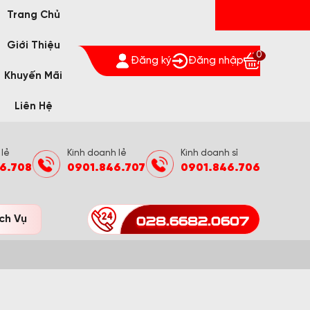
Trang Chủ
Giới Thiệu
0
Đăng ký
Đăng nhập
Khuyến Mãi
Liên Hệ
 lẻ
Kinh doanh lẻ
Kinh doanh sỉ
6.708
0901.846.707
0901.846.706
028.6682.0607
ch Vụ