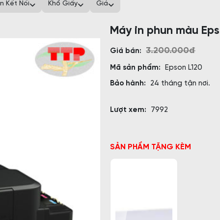
n Kết Nối
Khổ Giấy
Giá
Máy in phun màu Eps
3.200.000đ
Giá bán:
Mã sản phẩm:
Epson L120
Bảo hành:
24 tháng tận nơi.
Lượt xem:
7992
SẢN PHẨM TẶNG KÈM