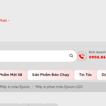
ận quà bất ngờ Đón Hè Sang chi tiết tại 'Khuyến Mãi'
Kinh doanh
0906.84
Phẩm Mới Về
Sản Phẩm Bán Chạy
Tin Tức
Dị
Máy in màu Epson
Máy in phun màu Epson L120