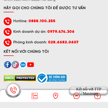
HÃY GỌI CHO CHÚNG TÔI ĐỂ ĐƯỢC TƯ VẤN
Hotline:
0888.100.255
Kinh doanh dự án:
0979.474.306
Phòng kinh doanh:
028.6682.0607
KẾT NỐI VỚI CHÚNG TÔI
© Copyright
2016 - 2026 TRƯỜNG THỊNH PHÁT