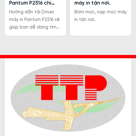
Pantum P2516 chi
máy in tận nơi.
tiết
Hướng dẫn tải Driver
Bơm mực, nạp mực máy
máy in Pantum P2516 sẽ
in tận nơi.
giúp bạn dễ dàng tìm
kiếm tải đúng phiên bản
Driver phù hợp với phiên
bản và thiết bị của bạn
đang sử dụng.