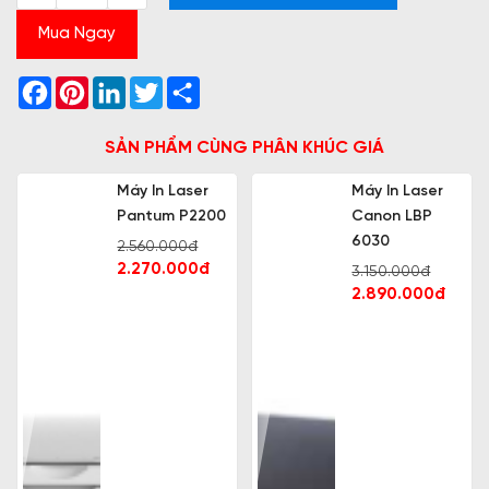
Mua Ngay
Facebook
Pinterest
LinkedIn
Twitter
Share
SẢN PHẨM CÙNG PHÂN KHÚC GIÁ
Máy In Laser
Máy In Laser
Pantum P2200
Canon LBP
6030
2.560.000đ
2.270.000đ
3.150.000đ
2.890.000đ