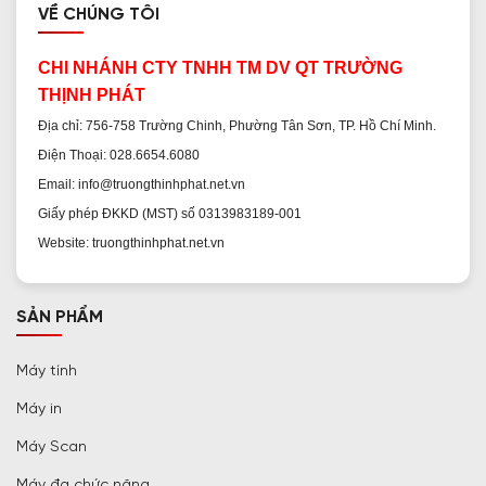
VỀ CHÚNG TÔI
CHI NHÁNH CTY TNHH TM DV QT TRƯỜNG
THỊNH PHÁT
Địa chỉ: 756-758 Trường Chinh, Phường Tân Sơn, TP. Hồ Chí Minh.
Điện Thoại: 028.6654.6080
Email: info@truongthinhphat.net.vn
Giấy phép ĐKKD (MST) số 0313983189-001
Website: truongthinhphat.net.vn
SẢN PHẨM
Máy tính
Máy in
Máy Scan
Máy đa chức năng