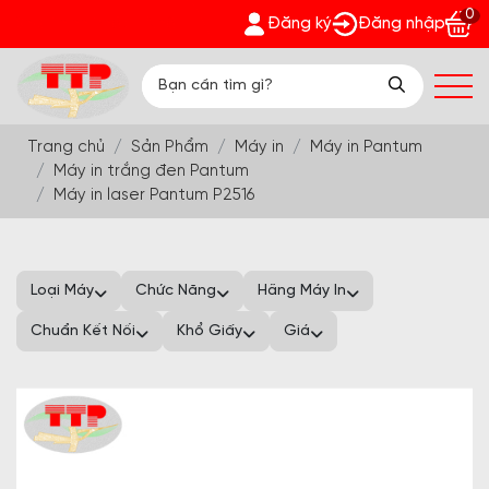
0
nh Phát - Nhận quà bất ngờ Đón Hè Sang chi tiết tại 'Khuyến 
Đăng ký
Đăng nhập
Trang chủ
Sản Phẩm
Máy in
Máy in Pantum
Máy in trắng đen Pantum
Máy in laser Pantum P2516
Loại Máy
Chức Năng
Hãng Máy In
Chuẩn Kết Nối
Khổ Giấy
Giá