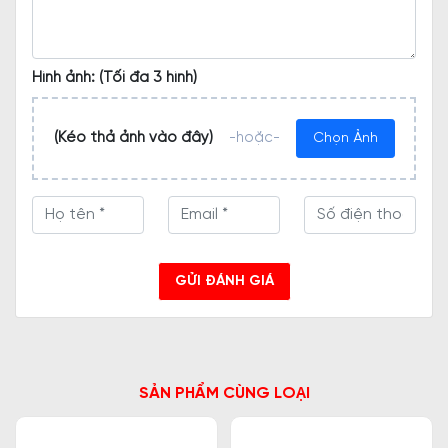
Hình ảnh: (Tối đa 3 hình)
(Kéo thả ảnh vào đây)
-hoặc-
Chọn Ảnh
GỬI ĐÁNH GIÁ
SẢN PHẨM CÙNG LOẠI