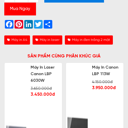
Mua Ngay
Facebook
Pinterest
LinkedIn
Twitter
Share
Máy in A4
Máy in laser
Máy in đen trắng 2 mặt
SẢN PHẨM CÙNG PHÂN KHÚC GIÁ
Máy In Laser
Máy In Canon
Canon LBP
LBP 113W
6030W
4.150.000đ
3.950.000đ
3.650.000đ
3.450.000đ