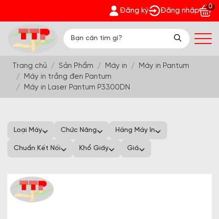
0
 quà bất ngờ Đón Hè Sang chi tiết tại 'Khuyến Mãi'
Đăng ký
Đăng nhập
Trang chủ
Sản Phẩm
Máy in
Máy in Pantum
Máy in trắng đen Pantum
Máy in Laser Pantum P3300DN
Loại Máy
Chức Năng
Hãng Máy In
Chuẩn Kết Nối
Khổ Giấy
Giá