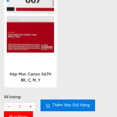
Hộp Mực Canon 067H
BK, C, M, Y
Số lượng:
Thêm Vào Giỏ Hàng
-
+