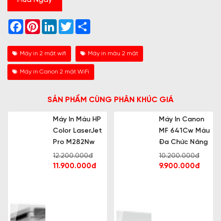
Mua Ngay
Facebook
Pinterest
LinkedIn
Twitter
Share
Máy in 2 mặt wifi
Máy in màu 2 mặt
Máy in Canon 2 mặt WiFi
SẢN PHẨM CÙNG PHÂN KHÚC GIÁ
Máy In Màu HP
Máy In Canon
Color LaserJet
MF 641Cw Màu
Pro M282Nw
Đa Chức Năng
12.200.000đ
10.200.000đ
11.900.000đ
9.900.000đ