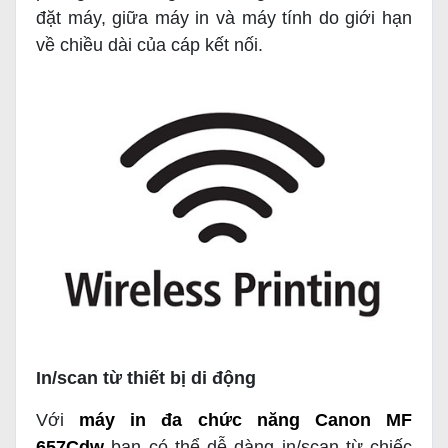
đặt máy, giữa máy in và máy tính do giới hạn
về chiều dài của cáp kết nối.
In/scan từ thiết bị di động
Với
máy in đa chức năng Canon MF
657Cdw
bạn có thể dễ dàng in/scan từ chiếc