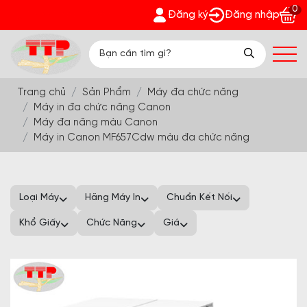
0
 Phát - Nhận quà bất ngờ Đón Hè Sang chi tiết tại 'Khuyến Mãi
Đăng ký
Đăng nhập
Trang chủ
Sản Phẩm
Máy đa chức năng
Máy in đa chức năng Canon
Máy đa năng màu Canon
Máy in Canon MF657Cdw màu đa chức năng
Loại Máy
Hãng Máy In
Chuẩn Kết Nối
Khổ Giấy
Chức Năng
Giá