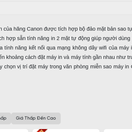
n của hãng Canon được tích hợp bộ đảo mặt bản sao tự
h hợp sẵn tính năng in 2 mặt tự động giúp người dùng tiế
ra tính năng kết nối qua mạng không dây wifi của máy 
ến khoảng cách đặt máy in và máy tính gần nhau như tr
ùy chọn vị trí đặt máy trong văn phòng miễn sao máy in
máy tính, laptop, điện thoại tiến hành cài đặt và in ấn.
in canon 2 mặt phổ thông, tuy nhiên được nhà sản xuất n
 một chiếc điện thoại máy tính bảng hoặc máy tính là bạ
hấp
Giá Thấp Đến Cao