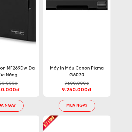
n LBP 6230Dw là dòng sản phẩm với dòng hộp
um bền và cao hơn dòng hộp mực cũ nên chi phí
ng/ phút của dòng Canon 6230dw lên 28 trang/
non MF269Dw Đa
Máy In Màu Canon Pixma
ức Năng
G6070
850.000đ
9.600.000đ
50.000đ
9.250.000đ
in Canon LBP 226Dw nên về ngoại hình và thiết
m của các dòng sản phẩm máy in Canon trước
UA NGAY
MUA NGAY
 cải tiến tốc độ và nâng cao hiệu suất cho người