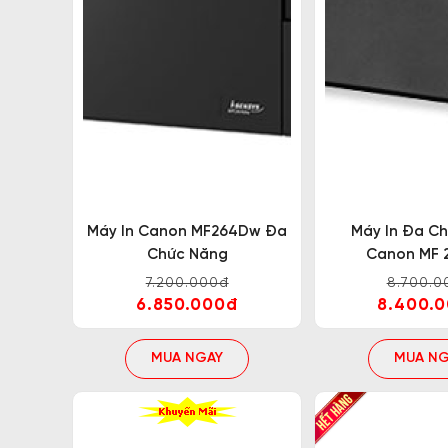
3.2 Máy in 2 mặt wifi Canon LBP 162Dw
Máy in Canon LBP 162Dw là sản phẩm ra đời
mực 2 thành phần: mực riêng và Drum riêng nê
thay thế hộp mực và cụm Drum cũng cao hơn. 
phút giúp người dùng cải thiện tốc độ và in ấn
Máy In Canon MF264Dw Đa
Máy In Đa C
Chức Năng
Canon MF 
3.3 Máy in 2 mặt WiFi Canon LBP 236Dw
7.200.000đ
8.700.0
6.850.000đ
8.400.
Là dòng máy in đen trắng Canon wifi 2 mặt mớ
kết hoàn toàn y như dòng cũ chỉ khác mã h
MUA NGAY
MUA NG
đây là tích hợp tích năng in 2 mặt tự động và k
sử dụng.