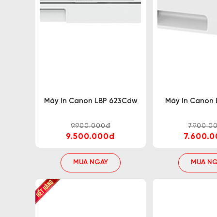
4. Mua máy in Canon 2 mặt wifi ở đâu?
Máy in Canon 2 mặt wifi giá rẻ là sản phẩm 
công việc cao là điều khá khó khăn nên được n
đạt chất lượng cao. Giữa vô vàn sự lựa chọn đ
Máy In Canon LBP 623Cdw
Máy In Canon
Trường Thịnh Phát là đơn vị tự hào luôn đảm b
9.900.000đ
7.900.0
9.500.000đ
7.600.
Khi mua hàng tại Trường Thịnh Phát quý khác
MUA NGAY
MUA NG
Giá cả hợp lý, cạnh tranh nhất trên thị trườ
Chất lượng sản phẩm đảm bảo mới 100% n
Dịch vụ hỗ trợ tận tình, kịp thời hỗ trợ kh