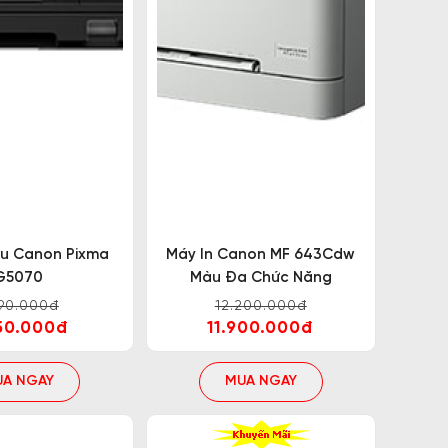
nghiệp hơn, không cần phải sử dụng những dây
nhanh chóng và đơn giản.
ảm bảo chất lượng hình ảnh sắc nét ở mọi chi
àu Canon Pixma
Máy In Canon MF 643Cdw
 một trong những lựa chọn hàng đầu trong phân
G5070
Màu Đa Chức Năng
990.000đ
12.200.000đ
50.000đ
11.900.000đ
UA NGAY
MUA NGAY
 hệ điều hành Windows phổ biến, máy còn tương