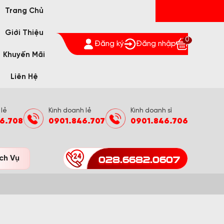
Trang Chủ
Giới Thiệu
0
Đăng ký
Đăng nhập
Khuyến Mãi
Liên Hệ
 lẻ
Kinh doanh lẻ
Kinh doanh sỉ
6.708
0901.846.707
0901.846.706
028.6682.0607
ch Vụ