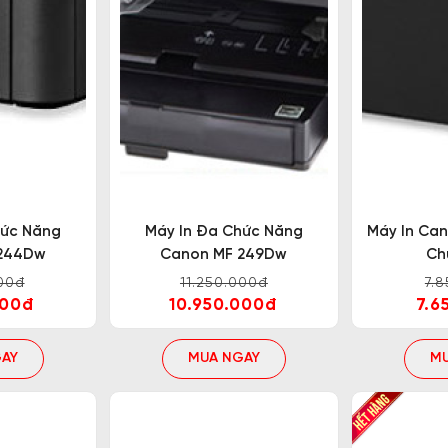
 để thay thế cho các model Canon LBP 151Dw. Cano
n dung lượng trang in nhiều hơn dòng cũ. Tuổi thọ Dr
Đây là chiếc máy in được cải tiến tốc độ in từ 25 tra
 nhanh hơn.
hức Năng
Máy In Đa Chức Năng
Máy In Ca
244Dw
Canon MF 249Dw
Ch
00đ
11.250.000đ
7.
000đ
10.950.000đ
7.6
i nhất hiện nay, đây là model thay thế sản phẩm máy 
ộp mực. Máy in Canon LBP 236Dw kế thừa những ưu điể
AY
MUA NGAY
M
ết nối wifi, cho phép in ấn dễ dàng từ thiết bị di động,