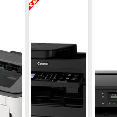
2 mặt Canon, bạn sẽ không phải bận tâm về vấn đề kết 
 tiện dụng, hiệu quả mà người dùng đánh giá cao.
in Canon 2 mặt wifi thì bài viết này sẽ đề xuất cho b
mặt wifi
văn phòng và gia đình nhờ vào sự tiện lợi và hiệu quả 
xử lý nhanh chóng và hiệu quả các tài liệu cần in 2 
phải đảo mặt bằng tay, đặc biệt là số lượng giấy tờ cần i