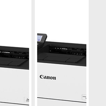
ản phẩm mới thay thế cho model máy in Canon
ẩu trực tiếp về bán tại thị trường Việt Nam.
33 trang/phút so với 38 trang/phút của Canon
ời dùng cũng có thêm sự lựa chọn về giá nếu
iết kiệm thời gian, công sức.
xma G5070 sẽ đáp ứng tối ưu yêu cầu in ấn của
 hãng cao cấp sẽ làm hài lòng đa số đối tượng
phẩm máy in sắp tới của bạn.