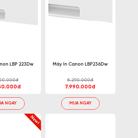
 được sản phẩm chất lượng, mang lại hiệu quả
 cung cấp máy in nổi tiếng trên thị trường đều
ối mà lại có nhiều dịch vụ tiện ích hỗ trợ thì
anon LBP 223Dw
Máy In Canon LBP236Dw
200.000đ
8.290.000đ
50.000đ
7.990.000đ
UA NGAY
MUA NGAY