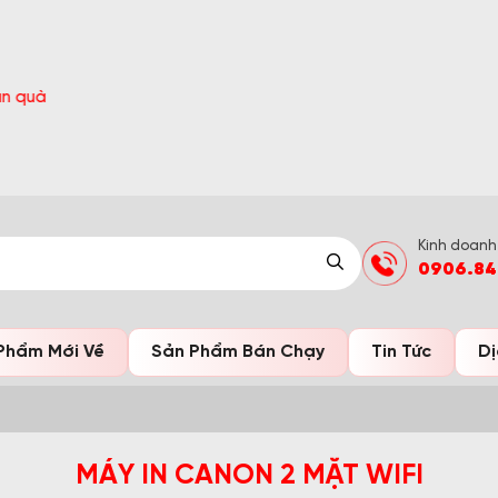
ngờ Đón Hè Sang chi tiết tại 'Khuyến Mãi'
Kinh doanh
0906.84
Phẩm Mới Về
Sản Phẩm Bán Chạy
Tin Tức
Dị
MÁY IN CANON 2 MẶT WIFI