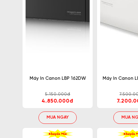
Kết nối wifi tiện lợi
Với máy in Canon 2 mặt wifi, bạn có thể sắp
cáp lằng nhằng. Thay vào đó, chỉ cần kết nối m
Tốc độ in và độ phân giải cao
Các dòng máy in 2 mặt Canon được ứng dụng c
Máy In Canon LBP 162DW
Máy In Canon 
tiết. Chính vì thế, sản phẩm này nhận được n
khúc máy in văn phòng.
5.150.000đ
7.500.0
4.850.000đ
7.200.
Khả năng tương thích với các hệ điều hành
MUA NGAY
MUA NG
Tính năng tương thích đa nền tảng là một điể
thích hoàn hảo với hệ điều hành MAC OS, đáp