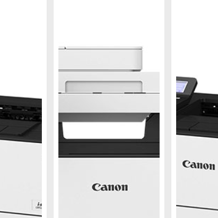
 với model Canon LBP 236Dw. Máy in Canon 233Dw là s
ối ở thị trường Châu u được các nhà phân phối nhập kh
on 236Dw nhưng tốc độ của Canon 233Dw thấp hơn chỉ 
ơn. Vì vậy máy in 2 mặt Canon LBP 233Dw giúp cho ngư
 bảo chức năng in wifi 2 mặt tiện lợi, giúp người dung t
anon 2 mặt wifi với yêu cầu in màu thì chiếc Canon Pi
mực in liên tục dung lượng lớn, chất lượng mực chính
nổi bật, xứng đáng có mặt trong bộ sưu tập những sản 