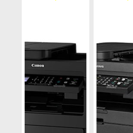
3. Một số dòng máy in Canon 2 mặt hiện có 
3.1 Máy in Canon 2 mặt wifi LBP 6230Dw
Đây là sản phẩm được ra đời khá lâu trên th
tiết kiệm không gian văn phòng. Ngoài ra,
dàng mua trên thị trường. Đây là hộp mực chứa 
kiệm chi phí.
Tuy nhiên sản phẩm máy in Canon 2 mặt wifi 
cũng chỉ tầm khoản 1500- 2500 trang/ tháng, n