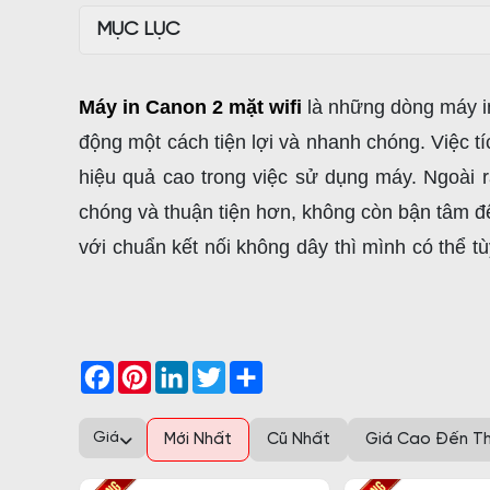
MỤC LỤC
Máy in Canon 2 mặt wifi
là những dòng máy i
động một cách tiện lợi và nhanh chóng. Việc tíc
hiệu quả cao trong việc sử dụng máy. Ngoài 
chóng và thuận tiện hơn, không còn bận tâm đ
với chuẩn kết nối không dây thì mình có thể t
wifi trong văn phòng từ đó kết nối được với các 
1. Tìm hiểu máy in Canon 2 mặt
Facebook
Pinterest
LinkedIn
Twitter
Share
Máy in canon 2 mặt wifi thực chất là dòng máy 
nối có dây truyền thống thông thường. Chỉ cần
Giá
Mới Nhất
Cũ Nhất
Giá Cao Đến T
đến gần máy in. Quá tiện lợi phải không nào?