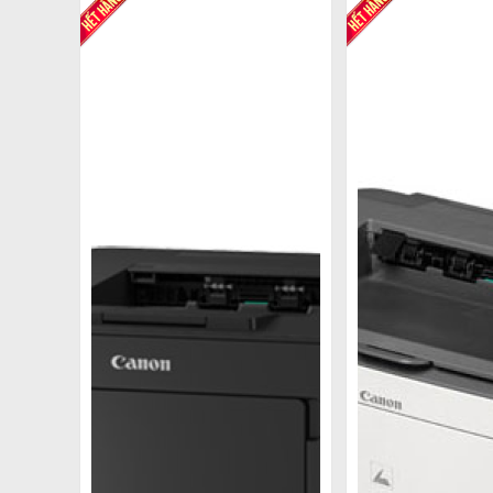
Với tính năng kết nối không dây của máy in 
thường khác. Đây là một trong những sản phẩm
Nếu bạn đang lựa chọn cho mình một dòng máy 
bài viết bên dưới nhé!
2. Các tính năng chính của máy in Canon 2 
Máy in Canon 2 mặt là lựa chọn phổ biến cho 
bạn có thể tìm thấy trong các dòng máy in này:
In 2 mặt tự động
Máy in Canon 2 mặt (Duplex) giúp người dùng 
người dùng tiết kiệm thời gian chờ đợi thay vì 