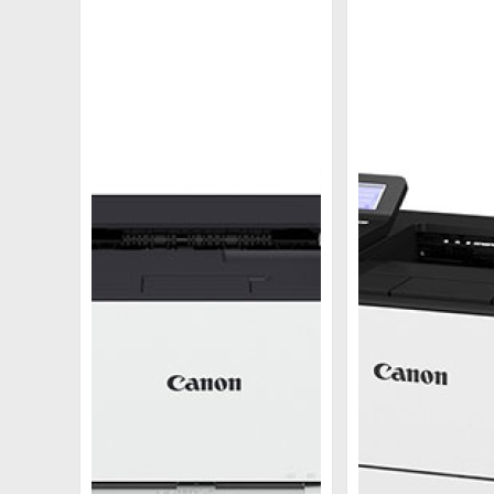
3.4 Máy in 2 mặt WiFi Canon LBP 233Dw
Là dòng máy in laser đen trắng cùng serial
LBP 223Dw trước đây. Đây là sản phẩm phân ph
Với thiết kế và kết cấu bên trong y như Can
LBP 226Dw nên giá thành sản phẩm cũng rẻ h
không chú trọng về tốc độ. Tuy nhiên nó vẫn đảm
3.5 Máy in Canon 2 mặt wifi Pixma G5070
Nếu như bạn đang tìm kiếm một chiếc máy in C
bạn. Ngoài ra, máy còn được hỗ trợ hệ thống 
khách hàng. Đây là một trong những đặc điểm 