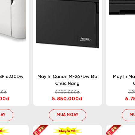
 xếp không gian làm việc một cách gọn gàng và chuyên 
áy in với mạng wifi, bạn có thể in ấn tài liệu một cách 
ông nghệ tiên tiến, mang đến tốc độ in nhanh chóng, đ
LBP 6230Dw
Máy In Canon MF267Dw Đa
Máy In M
hiều đánh giá tích cực từ phía người dùng, trở thành
Chức Năng
00đ
6.100.000đ
6.
000đ
5.850.000đ
6.7
AY
MUA NGAY
M
m cộng lớn của máy in 2 mặt Canon. Ngoài việc hỗ trợ
 ứng nhu cầu của nhiều người dùng.