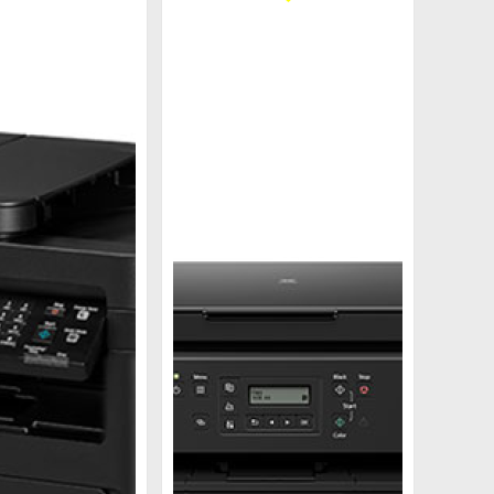
ủa dòng sản phẩm này nằm ở thiết kế nhỏ gọn,
với mã hộp mực HP 78A (loại phổ thông), dễ
linh kiện khá rẻ, điều này giúp người dùng tiết
 cao như những dòng đời mới, công suất in ấn
g nhỏ hay hộ gia đình với công suất vừa phải.