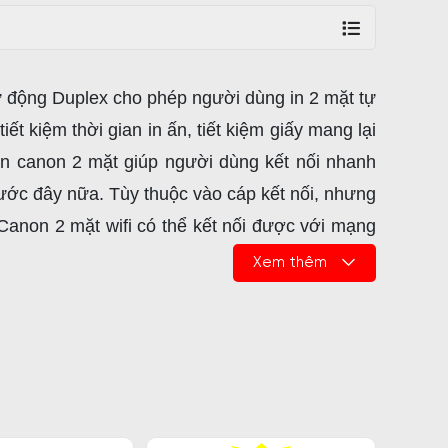
 động Duplex cho phép người dùng in 2 mặt tự
t kiệm thời gian in ấn, tiết kiệm giấy mang lại
in canon 2 mặt giúp người dùng kết nối nhanh
ước đây nữa. Tùy thuộc vào cáp kết nối, nhưng
 Canon 2 mặt wifi có thể kết nối được với mạng
Xem thêm
âng cấp thêm tính năng kết nối wifi thay vì kết
n có thể dễ dàng in tài liệu mà không cần phải