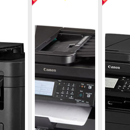
trên thị trường hiện nay
ị trường được nhiều người mua và sử dụng. Ưu điểm c
 Canon LBP 6230Dw sử dụng hộp mực Canon 326 chung 
tất cả trong 1 nên chi phí nạp mực, thay hộp mực, thay 
LBP 6230Dw có một số hạn chế, bao gồm tốc độ in không
ên dòng sản phẩm này chỉ phù hợp in ấn trong văn phòn