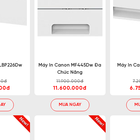
được đa số người dùng tìm kiếm. Tuy nhiên để tìm đúng
gười dùng hết sức được quan tâm. Hiện nay, các đơn vị
ể tìm thấy một chiếc máy in Canon 2 mặt có giá cả cân đ
 LBP226Dw
Máy In Canon MF445Dw Đa
Máy In C
ảo tốt các quyền lợi cho khách hàng.
Chức Năng
00đ
11.900.000đ
7.
000đ
11.600.000đ
6.7
h hàng sẽ được các ưu đãi như sau:
AY
MUA NGAY
M
ng.
guyên đai, nguyên kiện.
ách hàng trong vòng 2 - 4 tiếng (khu vực TP.HCM).