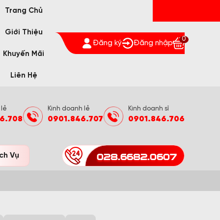
Trang Chủ
Giới Thiệu
0
Đăng ký
Đăng nhập
Khuyến Mãi
Liên Hệ
 lẻ
Kinh doanh lẻ
Kinh doanh sỉ
6.708
0901.846.707
0901.846.706
028.6682.0607
ch Vụ