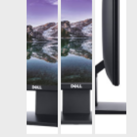
Máy 
Del
ECS1
141
512