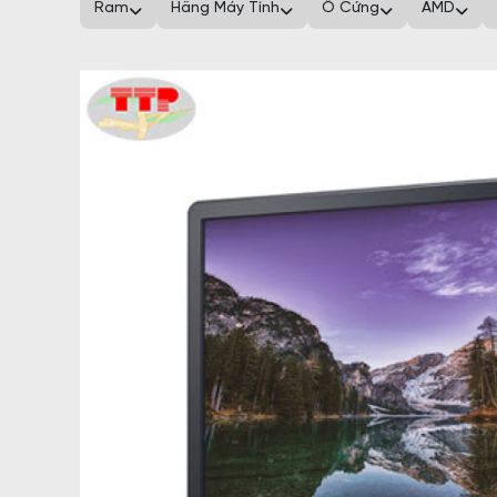
Ram
Hãng Máy Tính
Ổ Cứng
AMD