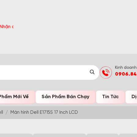
ất ngờ Đón Hè Sang chi tiết tại 'Khuyến Mãi'
Kinh doanh
0906.84
Phẩm Mới Về
Sản Phẩm Bán Chạy
Tin Tức
Dị
ll
Màn hình Dell E1715S 17 Inch LCD