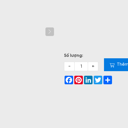
Tính Bộ
Máy Tính Bộ
Máy Tính Để
Máy 
l Slim
Dell OptiPlex
Bàn Dell
Del
250 DS-
7020 SFF
Inspiron 3030
ECS1
00-8-
S7020-14500-
71047524 I3-
141
Số lượng:
GB-I3
08512W-I5
14100
512
Thêm
-
+
Facebook
Pinterest
LinkedIn
Twitter
Share