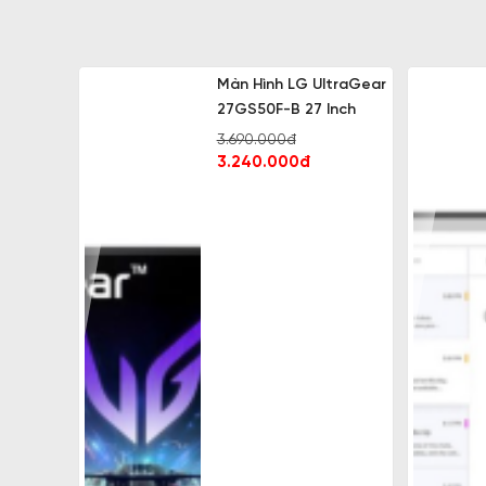
Màn Hình LG UltraGear
27GS50F-B 27 Inch
3.690.000đ
3.240.000đ