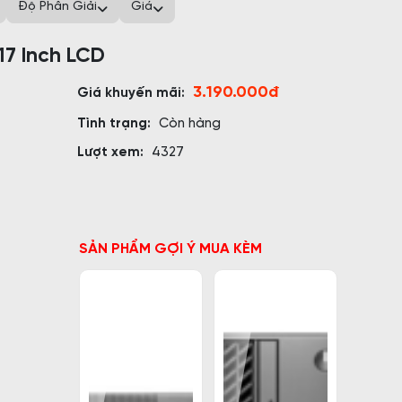
Độ Phân Giải
Giá
17 Inch LCD
3.190.000đ
Giá khuyến mãi:
Tình trạng:
Còn hàng
Lượt xem:
4327
SẢN PHẨM GỢI Ý MUA KÈM