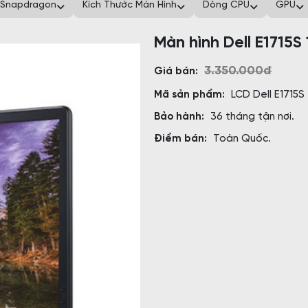
Snapdragon
Kích Thước Màn Hình
Dòng CPU
GPU
Màn hình Dell E1715S 
3.350.000đ
Giá bán:
Mã sản phẩm:
LCD Dell E1715S
Bảo hành:
36 tháng tận nơi.
Điểm bán:
Toàn Quốc.