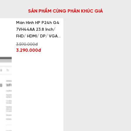
SẢN PHẨM CÙNG PHÂN KHÚC GIÁ
Màn Hình HP P24h G4
7VH44AA 23.8 Inch/
FHD/ HDMI/ DP/ VGA/
IPS
3.590.000đ
3.290.000đ