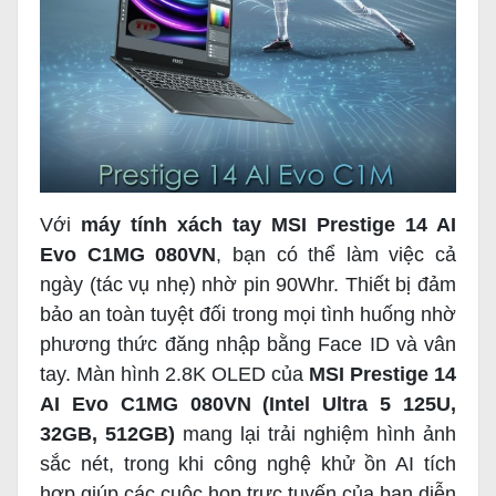
Với
máy tính xách tay MSI Prestige 14 AI
Evo C1MG 080VN
, bạn có thể làm việc cả
ngày (tác vụ nhẹ) nhờ pin 90Whr. Thiết bị đảm
bảo an toàn tuyệt đối trong mọi tình huống nhờ
phương thức đăng nhập bằng Face ID và vân
tay. Màn hình 2.8K OLED của
MSI Prestige 14
AI Evo C1MG 080VN (Intel Ultra 5 125U,
32GB, 512GB)
mang lại trải nghiệm hình ảnh
sắc nét, trong khi công nghệ khử ồn AI tích
hợp giúp các cuộc họp trực tuyến của bạn diễn