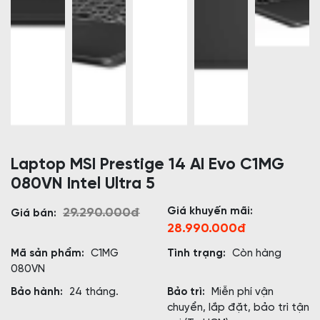
Laptop MSI Prestige 14 AI Evo C1MG
080VN Intel Ultra 5
Giá khuyến mãi:
29.290.000đ
Giá bán:
28.990.000đ
Mã sản phẩm:
C1MG
Tình trạng:
Còn hàng
080VN
Bảo hành:
24 tháng.
Bảo trì:
Miễn phí vận
chuyển, lắp đặt, bảo trì tận