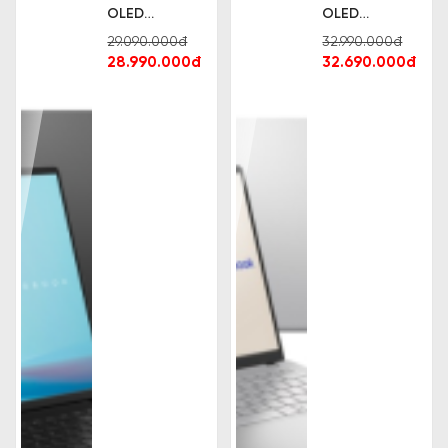
OLED
OLED
M5606KA-
M5406WA-
29.090.000đ
32.990.000đ
RI016WS AMD
PP071WS AI 9
28.990.000đ
32.690.000đ
AI 7 350
HX 370