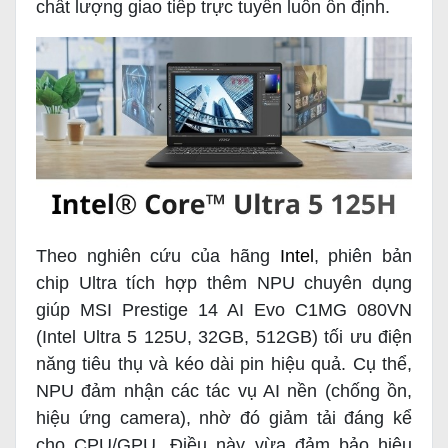
chất lượng giao tiếp trực tuyến luôn ổn định.
Theo nghiên cứu của hãng
Intel
, phiên bản
chip Ultra tích hợp thêm NPU chuyên dụng
giúp MSI Prestige 14 AI Evo C1MG 080VN
(Intel Ultra 5 125U, 32GB, 512GB) tối ưu điện
năng tiêu thụ và kéo dài pin hiệu quả. Cụ thể,
NPU đảm nhận các tác vụ AI nền (chống ồn,
hiệu ứng camera), nhờ đó giảm tải đáng kể
cho CPU/GPU. Điều này vừa đảm bảo hiệu