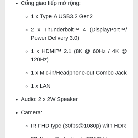
Cổng giao tiếp mở rộng:
1 x Type-A USB3.2 Gen2
2 x Thunderbolt™ 4 (DisplayPort™/
Power Delivery 3.0)
1 x HDMI™ 2.1 (8K @ 60Hz / 4K @
120Hz)
1 x Mic-in/Headphone-out Combo Jack
1 x LAN
Audio: 2 x 2W Speaker
Camera:
IR FHD type (30fps@1080p) with HDR