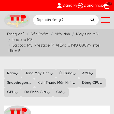
0
t - Nhận quà bất ngờ Đón Hè Sang chi tiết tại 'Khuyến Mãi'
Đăng ký
Đăng nhập
Trang chủ
Sản Phẩm
Máy tính
Máy tính MSI
Laptop MSI
Laptop MSI Prestige 14 AI Evo C1MG 080VN Intel
Ultra 5
Ram
Hãng Máy Tính
Ổ Cứng
AMD
Snapdragon
Kích Thước Màn Hình
Dòng CPU
GPU
Độ Phân Giải
Giá