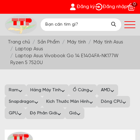
0
ận quà bất ngờ Đón Hè Sang chi tiết tại 'Khuyến Mãi'
Đăng ký
Đăng nhập
Trang chủ
Sản Phẩm
Máy tính
Máy tính Asus
Laptop Asus
Laptop Asus Vivobook Go 14 E1404FA-NK177W
Ryzen 5 7520U
Ram
Hãng Máy Tính
Ổ Cứng
AMD
Snapdragon
Kích Thước Màn Hình
Dòng CPU
GPU
Độ Phân Giải
Giá