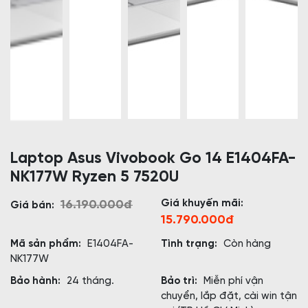
Laptop Asus Vivobook Go 14 E1404FA-
NK177W Ryzen 5 7520U
Giá khuyến mãi:
16.190.000đ
Giá bán:
15.790.000đ
Mã sản phẩm:
E1404FA-
Tình trạng:
Còn hàng
NK177W
Bảo hành:
24 tháng.
Bảo trì:
Miễn phí vận
chuyển, lắp đặt, cài win tận