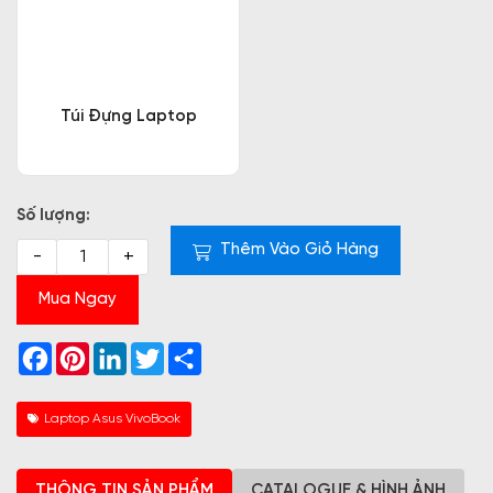
Túi Đựng Laptop
Số lượng:
Thêm Vào Giỏ Hàng
-
+
Mua Ngay
Facebook
Pinterest
LinkedIn
Twitter
Share
Laptop Asus VivoBook
THÔNG TIN SẢN PHẨM
CATALOGUE & HÌNH ẢNH