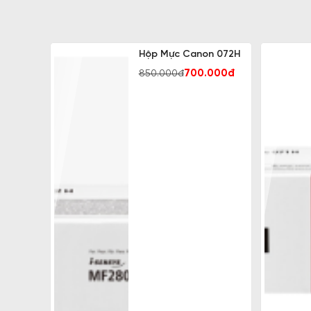
Hộp Mực Canon 072H
700.000đ
850.000đ