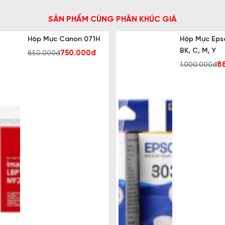
SẢN PHẨM CÙNG PHÂN KHÚC GIÁ
Hộp Mực Canon 071H
Hộp Mực Eps
BK, C, M, Y
750.000đ
850.000đ
8
1.000.000đ