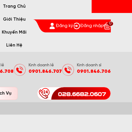
Trang Chủ
Giới Thiệu
0
Đăng ký
Đăng nhập
Khuyến Mãi
Liên Hệ
 lẻ
Kinh doanh lẻ
Kinh doanh sỉ
6.708
0901.846.707
0901.846.706
028.6682.0607
ch Vụ