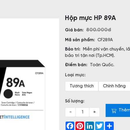
Hộp mực HP 89A
800.000đ
Giá bán:
Mã sản phẩm:
CF289A
Bảo trì:
Miễn phí vận chuyển, l
bảo trì tận nơi (Tp.HCM).
Điểm bán:
Toàn Quốc.
Loại mực:
Tương thích
Chính hãng
Số lượng:
Thêm
-
+
Facebook
Pinterest
LinkedIn
Twitter
Share