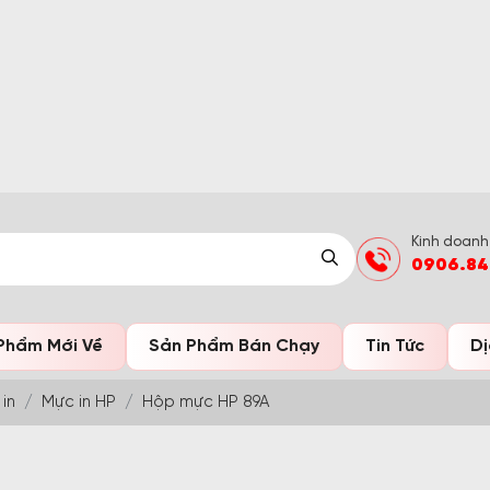
Kinh doanh
0906.84
Phẩm Mới Về
Sản Phẩm Bán Chạy
Tin Tức
Dị
in
Mực in HP
Hộp mực HP 89A