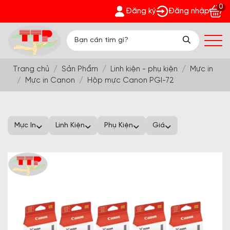
0
t - Nhận quà bất ngờ Đón Hè Sang chi tiết tại 'Khuyến Mãi'
Đăng ký
Đăng nhập
Trang chủ
Sản Phẩm
Linh kiện - phụ kiện
Mực in
Mực in Canon
Hộp mực Canon PGI-72
Mực In
Linh Kiện
Phụ Kiện
Giá