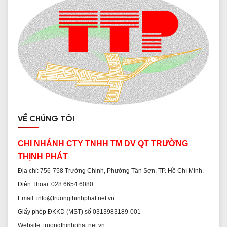
VỀ CHÚNG TÔI
CHI NHÁNH CTY TNHH TM DV QT TRƯỜNG
THỊNH PHÁT
Địa chỉ: 756-758 Trường Chinh, Phường Tân Sơn, TP. Hồ Chí Minh.
Điện Thoại: 028.6654.6080
Email: info@truongthinhphat.net.vn
Giấy phép ĐKKD (MST) số 0313983189-001
Website: truongthinhphat.net.vn