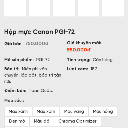
Hộp mực Canon PGI-72
Giá khuyến mãi:
750.000đ
Giá bán:
550.000đ
Mã sản phẩm:
PGI-72
Tình trạng:
Còn hàng
Bảo trì:
Miễn phí vận
Lượt xem:
187
chuyển, lắp đặt, bảo trì tận
nơi.
Điểm bán:
Toàn Quốc.
Màu sắc :
Màu xanh
Màu xám
Màu vàng
Màu hồng
Đen mờ
Màu đỏ
Chroma Optimizer