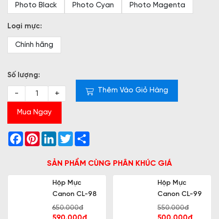
Photo Black
Photo Cyan
Photo Magenta
Loại mực:
Chính hãng
Số lượng:
Thêm Vào Giỏ Hàng
-
+
Mua Ngay
Facebook
Pinterest
LinkedIn
Twitter
Share
SẢN PHẨM CÙNG PHÂN KHÚC GIÁ
Hộp Mực
Hộp Mực
Canon CL-98
Canon CL-99
650.000đ
550.000đ
590.000đ
500.000đ