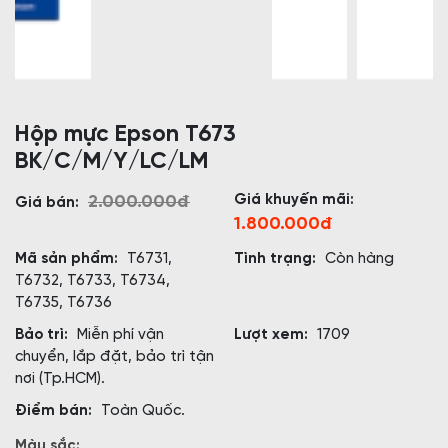
Hộp mực Epson T673
BK/C/M/Y/LC/LM
Giá khuyến mãi:
2.000.000đ
Giá bán:
1.800.000đ
Mã sản phẩm:
T6731,
Tình trạng:
Còn hàng
T6732, T6733, T6734,
T6735, T6736
Bảo trì:
Miễn phí vận
Lượt xem:
1709
chuyển, lắp đặt, bảo trì tận
nơi (Tp.HCM).
Điểm bán:
Toàn Quốc.
Màu sắc: