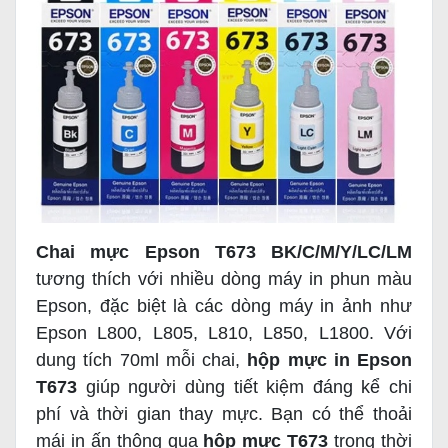
Chai mực Epson T673 BK/C/M/Y/LC/LM
tương thích với nhiều dòng máy in phun màu
Epson, đặc biệt là các dòng máy in ảnh như
Epson L800, L805, L810, L850, L1800. Với
dung tích 70ml mỗi chai,
hộp mực in Epson
T673
giúp người dùng tiết kiệm đáng kể chi
phí và thời gian thay mực. Bạn có thể thoải
mái in ấn thông qua
hộp mực T673
trong thời