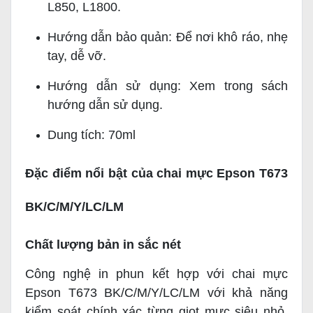
L850, L1800.
Hướng dẫn bảo quản: Để nơi khô ráo, nhẹ
tay, dễ vỡ.
Hướng dẫn sử dụng: Xem trong sách
hướng dẫn sử dụng.
Dung tích: 70ml
Đặc điểm nổi bật của chai mực Epson T673
BK/C/M/Y/LC/LM
Chất lượng bản in sắc nét
Công nghệ in phun kết hợp với chai mực
Epson T673 BK/C/M/Y/LC/LM với khả năng
kiểm soát chính xác từng giọt mực siêu nhỏ.