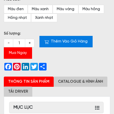
Màu đen
Màu xanh
Màu vàng
Màu hồng
Hồng nhạt
Xanh nhạt
Số lượng:
Thêm Vào Giỏ Hàng
-
+
Mua Ngay
Facebook
Pinterest
LinkedIn
Twitter
Share
THÔNG TIN SẢN PHẨM
CATALOGUE & HÌNH ẢNH
TẢI DRIVER
MỤC LỤC