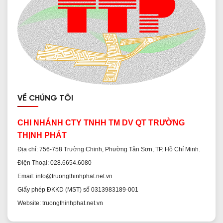
VỀ CHÚNG TÔI
CHI NHÁNH CTY TNHH TM DV QT TRƯỜNG
THỊNH PHÁT
Địa chỉ: 756-758 Trường Chinh, Phường Tân Sơn, TP. Hồ Chí Minh.
Điện Thoại: 028.6654.6080
Email: info@truongthinhphat.net.vn
Giấy phép ĐKKD (MST) số 0313983189-001
Website: truongthinhphat.net.vn