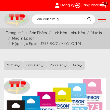
0
Đón chào mùa hè sôi động 2026 - Cùng Trường Th
Đăng ký
Đăng nhập
Trang chủ
Sản Phẩm
Linh kiện - phụ kiện
Mực in
Mực in Epson
Hộp mực Epson T673 BK/C/M/Y/LC/LM
Mực In
Linh Kiện
Phụ Kiện
Giá