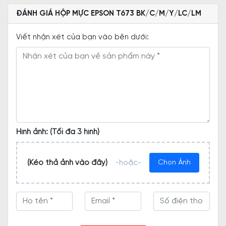
ĐÁNH GIÁ HỘP MỰC EPSON T673 BK/C/M/Y/LC/LM
Viết nhận xét của bạn vào bên dưới:
Hình ảnh: (Tối đa 3 hình)
(Kéo thả ảnh vào đây)
-hoặc-
Chọn Ảnh