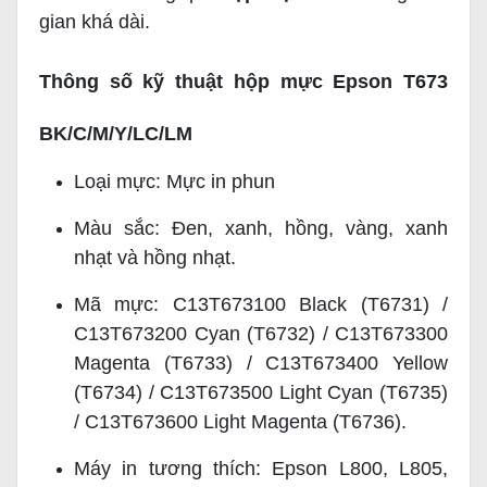
gian khá dài.
Thông số kỹ thuật hộp mực Epson T673
BK/C/M/Y/LC/LM
Loại mực: Mực in phun
Màu sắc: Đen, xanh, hồng, vàng, xanh
nhạt và hồng nhạt.
Mã mực: C13T673100 Black (T6731) /
C13T673200 Cyan (T6732) / C13T673300
Magenta (T6733) / C13T673400 Yellow
(T6734) / C13T673500 Light Cyan (T6735)
/ C13T673600 Light Magenta (T6736).
Máy in tương thích: Epson L800, L805,