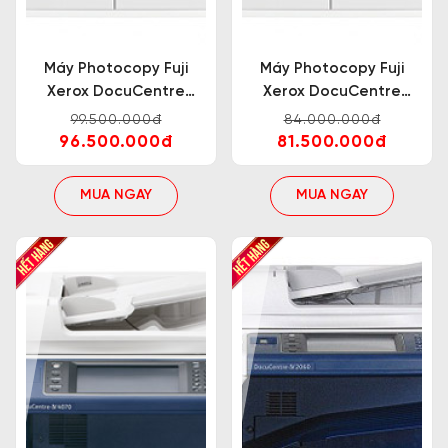
Máy Photocopy Fuji
Máy Photocopy Fuji
Xerox DocuCentre
Xerox DocuCentre
V5070 CP
V4070 CPS
99.500.000đ
84.000.000đ
96.500.000đ
81.500.000đ
MUA NGAY
MUA NGAY