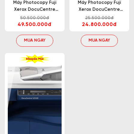
Máy Photocopy Fuji
Máy Photocopy Fuji
Xerox DocuCentre
Xerox DocuCentre
V2060 CP
S2520
50.500.000đ
25.500.000đ
49.500.000đ
24.800.000đ
MUA NGAY
MUA NGAY