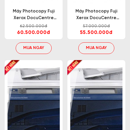
Máy Photocopy Fuji
Máy Photocopy Fuji
Xerox DocuCentre
Xerox DocuCentre
V3065 CP
V3060 CPS
62.500.000đ
57.000.000đ
60.500.000đ
55.500.000đ
MUA NGAY
MUA NGAY