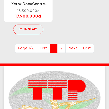
Xerox DocuCentre
S2320
18.500.000đ
17.900.000đ
MUA NGAY
Page 1/2
First
1
2
Next
Last