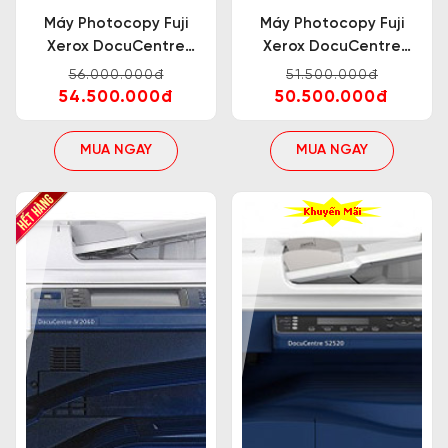
Máy Photocopy Fuji
Máy Photocopy Fuji
Xerox DocuCentre
Xerox DocuCentre
V3060 CP
V2060 CPS
56.000.000đ
51.500.000đ
54.500.000đ
50.500.000đ
MUA NGAY
MUA NGAY