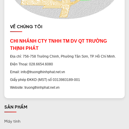
VỀ CHÚNG TÔI
CHI NHÁNH CTY TNHH TM DV QT TRƯỜNG
THỊNH PHÁT
Địa chỉ: 756-758 Trường Chinh, Phường Tân Sơn, TP. Hồ Chí Minh.
Điện Thoại: 028.6654.6080
Email: info@truongthinhphat.net.vn
Giấy phép ĐKKD (MST) số 0313983189-001
Website: truongthinhphat.net.vn
SẢN PHẨM
Máy tính