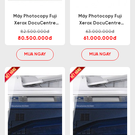
Máy Photocopy Fuji
Máy Photocopy Fuji
Xerox DocuCentre
Xerox DocuCentre
V4070 CP
V3065 CPS
82.500.000đ
63.000.000đ
80.500.000đ
61.000.000đ
MUA NGAY
MUA NGAY