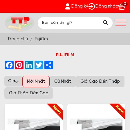
0
át - Nhận quà bất ngờ Đón Hè Sang chi tiết tại 'Khuyến Mãi'
Đăng ký
Đăng nhập
Trang chủ
Fujifilm
FUJIFILM
Facebook
Pinterest
LinkedIn
Twitter
Share
Giá
Mới Nhất
Cũ Nhất
Giá Cao Đến Thấp
Giá Thấp Đến Cao