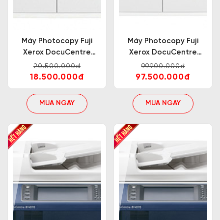
Máy Photocopy Fuji
Máy Photocopy Fuji
Xerox DocuCentre
Xerox DocuCentre
S2110
V5070 CPS
20.500.000đ
99.900.000đ
18.500.000đ
97.500.000đ
MUA NGAY
MUA NGAY