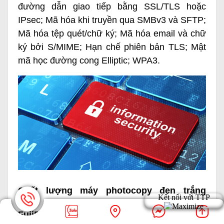
đường dẫn giao tiếp bằng SSL/TLS hoặc
IPsec; Mã hóa khi truyền qua SMBv3 và SFTP;
Mã hóa tệp quét/chữ ký; Mã hóa email và chữ
ký bởi S/MIME; Hạn chế phiên bản TLS; Mật
mã học đường cong Elliptic; WPA3.
Chất lượng máy photocopy đen trắng
FujiFilm Apeos 2560