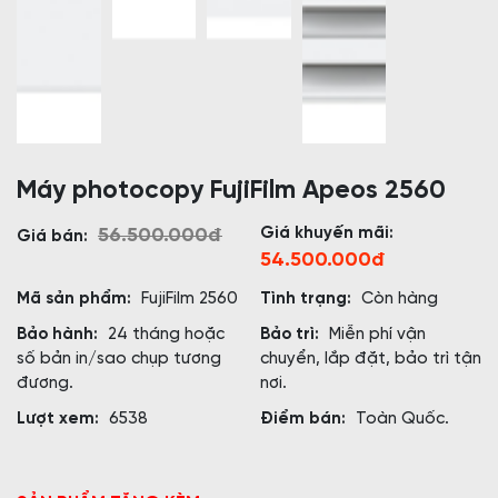
Máy photocopy FujiFilm Apeos 2560
Giá khuyến mãi:
56.500.000đ
Giá bán:
54.500.000đ
Mã sản phẩm:
FujiFilm 2560
Tình trạng:
Còn hàng
Bảo hành:
24 tháng hoặc
Bảo trì:
Miễn phí vận
số bản in/sao chụp tương
chuyển, lắp đặt, bảo trì tận
đương.
nơi.
Lượt xem:
6538
Điểm bán:
Toàn Quốc.