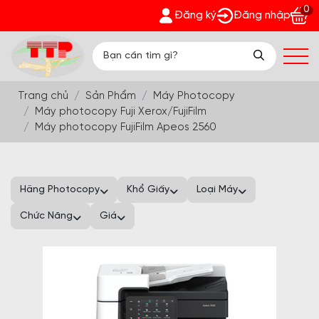
0
- Nhận quà bất ngờ Đón Hè Sang chi tiết tại 'Khuyến Mãi'
Đăng ký
Đăng nhập
Trang chủ
Sản Phẩm
Máy Photocopy
Máy photocopy Fuji Xerox/FujiFilm
Máy photocopy FujiFilm Apeos 2560
Hãng Photocopy
Khổ Giấy
Loại Máy
Chức Năng
Giá