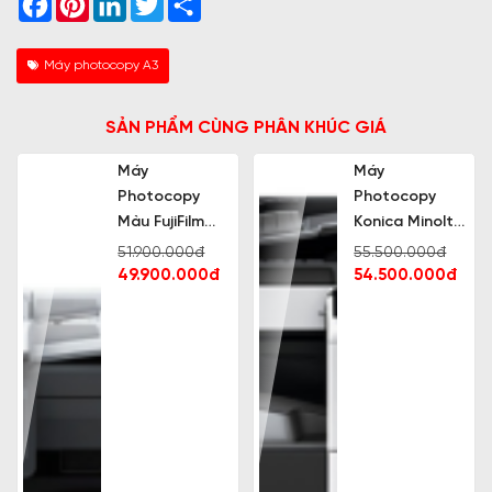
Máy photocopy A3
SẢN PHẨM CÙNG PHÂN KHÚC GIÁ
Máy
Máy
Photocopy
Photocopy
Màu FujiFilm
Konica Minolta
Apeos C2450S
Bizhub 367
51.900.000đ
55.500.000đ
49.900.000đ
54.500.000đ