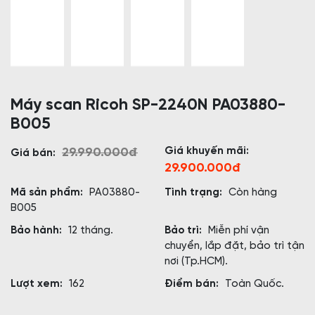
Máy scan Ricoh SP-2240N PA03880-
B005
Giá khuyến mãi:
29.990.000đ
Giá bán:
29.900.000đ
Mã sản phẩm:
PA03880-
Tình trạng:
Còn hàng
B005
Bảo hành:
12 tháng.
Bảo trì:
Miễn phí vận
chuyển, lắp đặt, bảo trì tận
nơi (Tp.HCM).
Lượt xem:
162
Điểm bán:
Toàn Quốc.