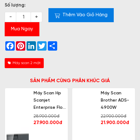
Số lượng:
Thêm Vào Giỏ Hàng
-
+
Mua Ngay
Facebook
Pinterest
LinkedIn
Twitter
Share
Máy scan 2 mặt
SẢN PHẨM CÙNG PHÂN KHÚC GIÁ
Máy Scan Hp
Máy Scan
Scanjet
Brother ADS-
Enterprise Flow
4900W
N7000 Snw1
28.900.000đ
22.900.000đ
27.900.000đ
21.900.000đ