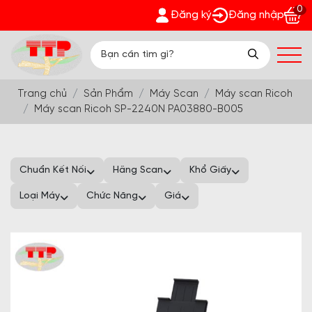
0
Phát - Nhận quà bất ngờ Đón Hè Sang chi tiết tại 'Khuyến Mãi
Đăng ký
Đăng nhập
Trang chủ
Sản Phẩm
Máy Scan
Máy scan Ricoh
Máy scan Ricoh SP-2240N PA03880-B005
Chuẩn Kết Nối
Hãng Scan
Khổ Giấy
Loại Máy
Chức Năng
Giá