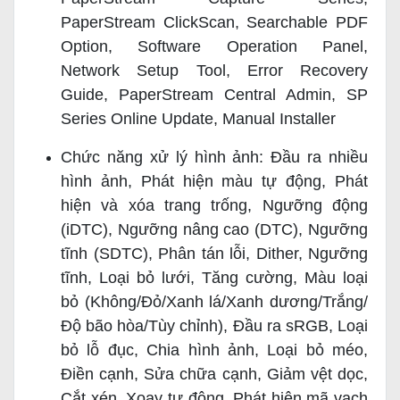
PaperStream ClickScan, Searchable PDF
Option, Software Operation Panel,
Network Setup Tool, Error Recovery
Guide, PaperStream Central Admin, SP
Series Online Update, Manual Installer
Chức năng xử lý hình ảnh: Đầu ra nhiều
hình ảnh, Phát hiện màu tự động, Phát
hiện và xóa trang trống, Ngưỡng động
(iDTC), Ngưỡng nâng cao (DTC), Ngưỡng
tĩnh (SDTC), Phân tán lỗi, Dither, Ngưỡng
tĩnh, Loại bỏ lưới, Tăng cường, Màu loại
bỏ (Không/Đỏ/Xanh lá/Xanh dương/Trắng/
Độ bão hòa/Tùy chỉnh), Đầu ra sRGB, Loại
bỏ lỗ đục, Chia hình ảnh, Loại bỏ méo,
Điền cạnh, Sửa chữa cạnh, Giảm vệt dọc,
Cắt xén, Xoay tự động, Phát hiện mã vạch