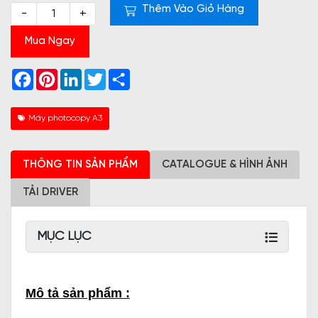
Thêm Vào Giỏ Hàng
-
+
Mua Ngay
Facebook
Pinterest
LinkedIn
Twitter
Share
Máy photocopy A3
THÔNG TIN SẢN PHẨM
CATALOGUE & HÌNH ẢNH
TẢI DRIVER
MỤC LỤC
Mô tả sản phẩm :