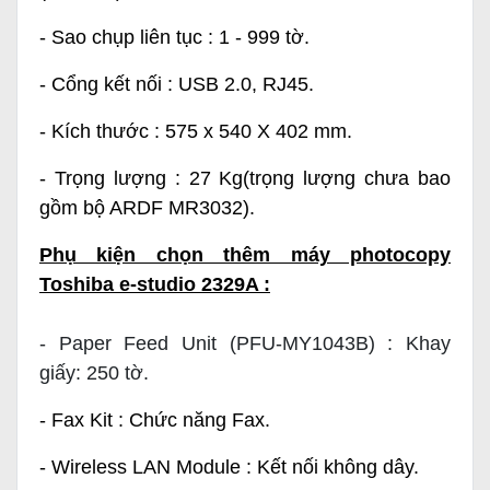
- Sao chụp liên tục : 1 - 999 tờ.
- Cổng kết nối : USB 2.0, RJ45.
- Kích thước : 575 x 540 X 402 mm.
- Trọng lượng : 27 Kg(trọng lượng chưa bao
gồm bộ ARDF MR3032).
Phụ kiện chọn thêm máy photocopy
Toshiba e-studio 2329A :
- Paper Feed Unit (PFU-MY1043B) : Khay
giấy: 250 tờ.
- Fax Kit : Chức năng Fax.
- Wireless LAN Module : Kết nối không dây.