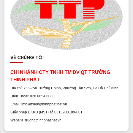
VỀ CHÚNG TÔI
CHI NHÁNH CTY TNHH TM DV QT TRƯỜNG
THỊNH PHÁT
Địa chỉ: 756-758 Trường Chinh, Phường Tân Sơn, TP. Hồ Chí Minh.
Điện Thoại: 028.6654.6080
Email: info@truongthinhphat.net.vn
Giấy phép ĐKKD (MST) số 0313983189-001
Website: truongthinhphat.net.vn