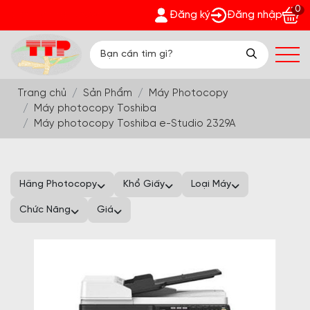
0
iết tại 'Khuyến Mãi'
Đăng ký
Đăng nhập
Trang chủ
Sản Phẩm
Máy Photocopy
Máy photocopy Toshiba
Máy photocopy Toshiba e-Studio 2329A
Hãng Photocopy
Khổ Giấy
Loại Máy
Chức Năng
Giá