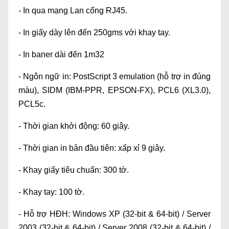
- In qua mạng Lan cổng RJ45.
- In giấy dày lên đến 250gms với khay tay.
- In baner dài đến 1m32
- Ngôn ngữ in: PostScript 3 emulation (hỗ trợ in đúng
màu), SIDM (IBM-PPR, EPSON-FX), PCL6 (XL3.0),
PCL5c.
- Thời gian khởi động: 60 giây.
- Thời gian in bản đầu tiên: xấp xỉ 9 giây.
- Khay giấy tiêu chuẩn: 300 tờ.
- Khay tay: 100 tờ.
- Hỗ trợ HĐH: Windows XP (32-bit & 64-bit) / Server
2003 (32-bit & 64-bit) / Server 2008 (32-bit & 64-bit) /