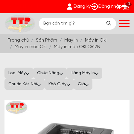
0
ng Thịnh Phát - Nhận quà bất ngờ Đón Hè Sang chi tiết tại 'K
Đăng ký
Đăng nhập
Trang chủ
Sản Phẩm
Máy in
Máy in Oki
Máy in màu Oki
Máy in màu OKI C612N
Loại Máy
Chức Năng
Hãng Máy In
Chuẩn Kết Nối
Khổ Giấy
Giá