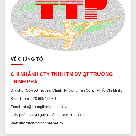
VỀ CHÚNG TÔI
CHI NHÁNH CTY TNHH TM DV QT TRƯỜNG
THỊNH PHÁT
Địa chỉ: 756-758 Trường Chinh, Phường Tân Sơn, TP. Hồ Chí Minh.
Điện Thoại: 028.6654.6080
Email: info@truongthinhphat.net.vn
Giấy phép ĐKKD (MST) số 0313983189-001
Website: truongthinhphat.net.vn