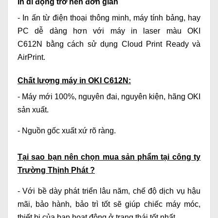
In di động trở nên đơn giản
- In ấn từ điện thoại thông minh, máy tính bảng, hay
PC dễ dàng hơn với
máy in laser màu OKI
C612N
bằng cách sử dụng Cloud Print Ready và
AirPrint.
Chất lượng máy in OKI C612N:
- Máy mới 100%, nguyên đai, nguyên kiện, hãng OKI
sản xuất.
- Nguồn gốc xuất xứ rõ ràng.
Tại sao bạn nên chọn mua sản phẩm tại công ty
Trường Thịnh Phát ?
- Với bề dày phát triển lâu năm, chế độ dịch vụ hậu
mãi, bảo hành, bảo trì tốt sẽ giúp chiếc máy móc,
thiết bị của bạn hoạt động ở trạng thái tốt nhất.