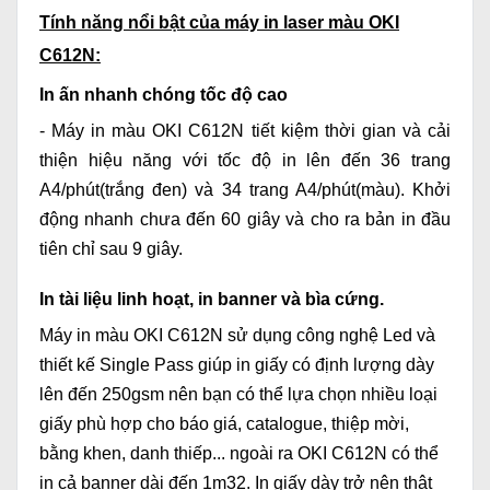
Tính năng nổi bật của máy in laser màu OKI
C612N:
In ấn nhanh chóng tốc độ cao
-
Máy in màu OKI C612N
tiết kiệm thời gian và cải
thiện hiệu năng với tốc độ in lên đến 36 trang
A4/phút(trắng đen) và 34 trang A4/phút(màu). Khởi
động nhanh chưa đến 60 giây và cho ra bản in đầu
tiên chỉ sau 9 giây.
In tài liệu linh hoạt, in banner và bìa cứng.
Máy in màu OKI C612N sử dụng công nghệ Led và
thiết kế Single Pass giúp in giấy có định lượng dày
lên đến 250gsm nên bạn có thể lựa chọn nhiều loại
giấy phù hợp cho báo giá, catalogue, thiệp mời,
bằng khen, danh thiếp... ngoài ra OKI C612N có thể
in cả banner dài đến 1m32. In giấy dày trở nên thật