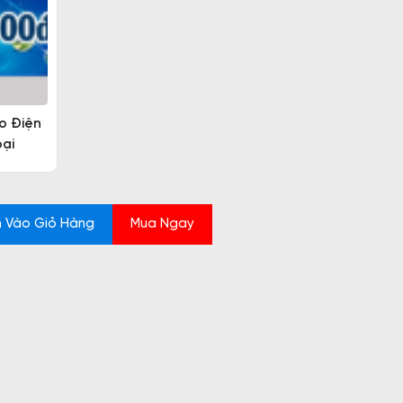
o Điện
ại
 Vào Giỏ Hàng
Mua Ngay