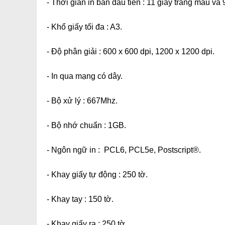
- Thời gian in bản đầu tiên : 11 giây trang màu và 
- Khổ giấy tối đa : A3.
- Độ phân giải : 600 x 600 dpi,
1200 x 1200 dpi.
- In qua mạng có dây.
- Bộ xử lý : 667Mhz.
- Bộ nhớ chuẩn : 1GB.
- Ngôn ngữ in : PCL6, PCL5e, Postscript®.
- Khay giấy tự động : 250 tờ.
- Khay tay : 150 tờ.
- Khay giấy ra : 250 tờ.