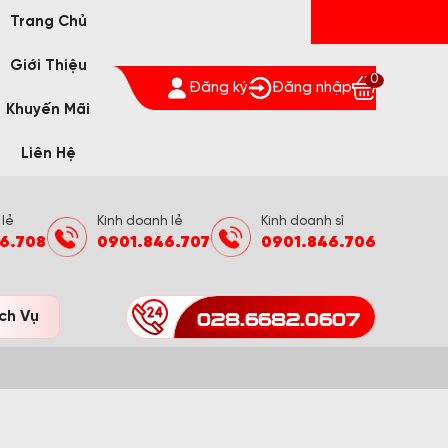
Trang Chủ
Giới Thiệu
0
Đăng ký
Đăng nhập
Khuyến Mãi
Liên Hệ
 lẻ
Kinh doanh lẻ
Kinh doanh sỉ
6.708
0901.846.707
0901.846.706
028.6682.0607
ch Vụ