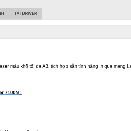
NH
TẢI DRIVER
aser màu khổ tối đa A3, tích hợp sẵn tính năng in qua mạng La
er 7100N
: