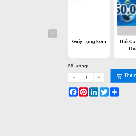
Giấy Tặng Kèm
Thẻ Cà
Tho
Số lượng:
Thêm
-
+
Facebook
Pinterest
LinkedIn
Twitter
Share