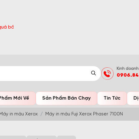
ờ Đón Hè Sang chi tiết tại 'Khuyến Mãi'
Kinh doanh
0906.84
Phẩm Mới Về
Sản Phẩm Bán Chạy
Tin Tức
Dị
Máy in màu Xerox
Máy in màu Fuji Xerox Phaser 7100N