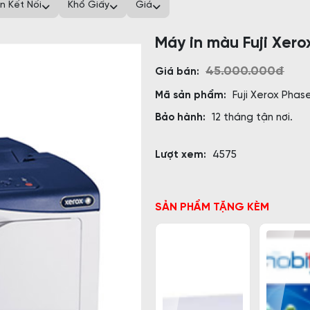
n Kết Nối
Khổ Giấy
Giá
Máy in màu Fuji Xer
45.000.000đ
Giá bán:
Mã sản phẩm:
Fuji Xerox Phas
Bảo hành:
12 tháng tận nơi.
Lượt xem:
4575
SẢN PHẨM TẶNG KÈM