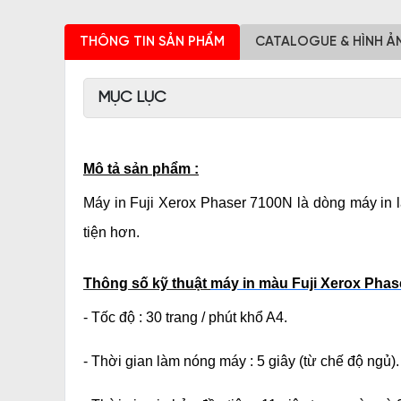
THÔNG TIN SẢN PHẨM
CATALOGUE & HÌNH Ả
MỤC LỤC
Mô tả sản phẩm :
Máy in Fuji Xerox Phaser 7100N là dòng máy in l
tiện hơn.
Thông số kỹ thuật
máy in màu Fuji Xerox Phas
- Tốc độ : 30 trang / phút khổ A4.
- Thời gian làm nóng máy : 5 giây (từ chế độ ngủ).