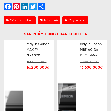
Facebook
Pinterest
LinkedIn
Twitter
Share
Máy in 2 mặt wifi
Máy in A4
Máy in phun
SẢN PHẨM CÙNG PHÂN KHÚC GIÁ
Máy In Canon
Máy In Epson
MAXIFY
M15140 Đa
GX6070
Chức Năng
16.500.000đ
16.900.000đ
16.200.000đ
16.600.000đ