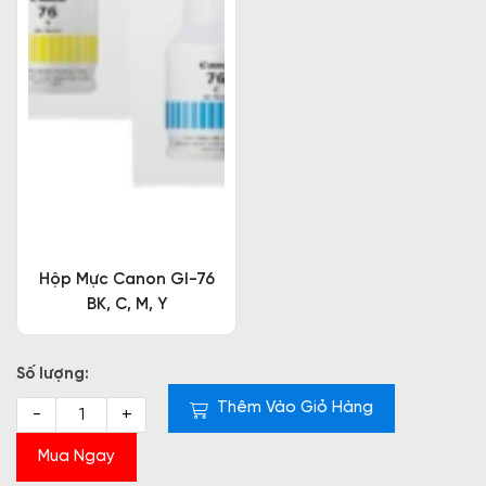
Hộp Mực Canon GI-76
BK, C, M, Y
Số lượng:
Thêm Vào Giỏ Hàng
-
+
Mua Ngay