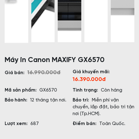
Máy in Canon MAXIFY GX6570
Giá khuyến mãi:
16.990.000đ
Giá bán:
16.390.000đ
Mã sản phẩm:
GX6570
Tình trạng:
Còn hàng
Bảo hành:
12 tháng tận nơi.
Bảo trì:
Miễn phí vận
chuyển, lắp đặt, bảo trì tận
nơi (Tp.HCM).
Lượt xem:
687
Điểm bán:
Toàn Quốc.