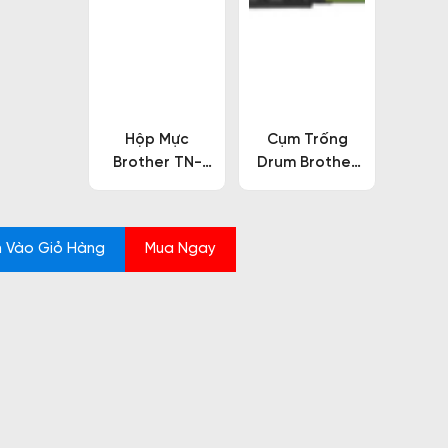
Hộp Mực
Cụm Trống
Brother TN-
Drum Brother
B027
DR-B027
 Vào Giỏ Hàng
Mua Ngay