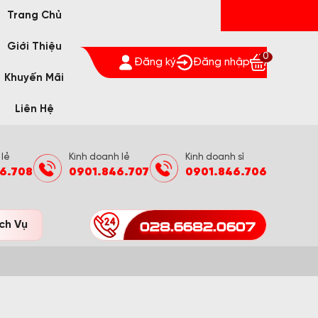
Trang Chủ
Giới Thiệu
0
Đăng ký
Đăng nhập
Khuyến Mãi
Liên Hệ
 lẻ
Kinh doanh lẻ
Kinh doanh sỉ
6.708
0901.846.707
0901.846.706
028.6682.0607
ch Vụ