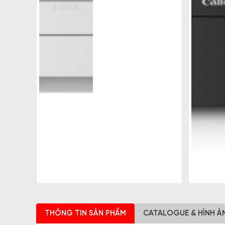
THÔNG TIN SẢN PHẨM
CATALOGUE & HÌNH Ả