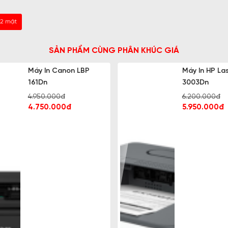
 2 mặt
SẢN PHẨM CÙNG PHÂN KHÚC GIÁ
Máy In Canon LBP
Máy In HP La
161Dn
3003Dn
4.950.000đ
6.200.000đ
4.750.000đ
5.950.000đ