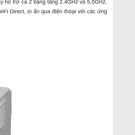
dây hỗ trợ cả 2 băng tầng 2.4GHz và 5.0GHz,
Fi Direct, in ấn qua điện thoại với các ứng