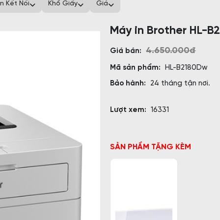
n Kết Nối
Khổ Giấy
Giá
Máy in Brother HL-
4.650.000đ
Giá bán:
Mã sản phẩm:
HL-B2180Dw
Bảo hành:
24 tháng tận nơi.
Lượt xem:
16331
SẢN PHẨM TẶNG KÈM