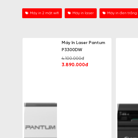
Máy in 2 mặt wifi
Máy in laser
Máy in đen trắng
Máy In Laser Pantum
P3300DW
4.100.000đ
3.890.000đ