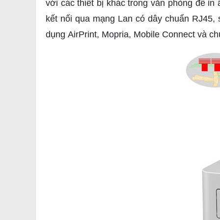
với các thiết bị khác trong văn phòng để i
kết nối qua mạng Lan có dây chuẩn RJ45, sử
dụng AirPrint, Mopria, Mobile Connect và ch