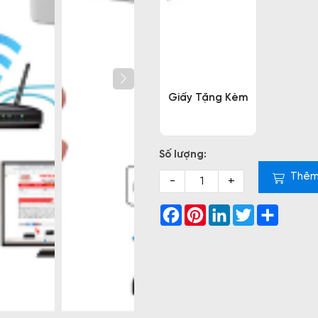
Giấy Tặng Kèm
Số lượng:
Thêm
-
+
Facebook
Pinterest
LinkedIn
Twitter
Share