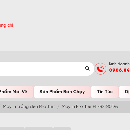
 tại 'Khuyến Mãi'
Kinh doanh
0906.84
Phẩm Mới Về
Sản Phẩm Bán Chạy
Tin Tức
Dị
Máy in trắng đen Brother
Máy in Brother HL-B2180Dw