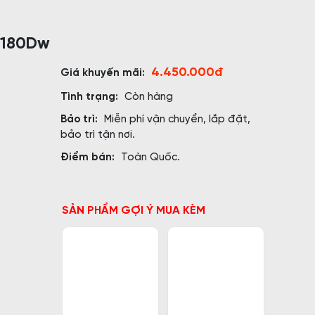
B2180Dw
4.450.000đ
Giá khuyến mãi:
Tình trạng:
Còn hàng
Bảo trì:
Miễn phí vận chuyển, lắp đặt,
bảo trì tận nơi.
Điểm bán:
Toàn Quốc.
SẢN PHẨM GỢI Ý MUA KÈM