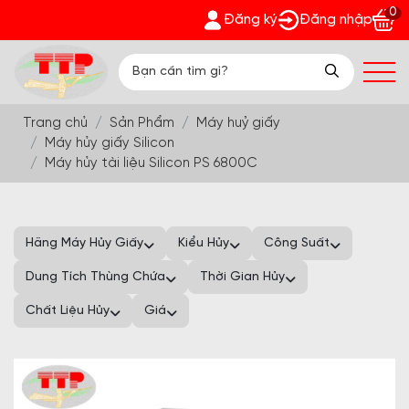
0
ng 2026 - Cùng Trường Thịnh Phát - Nhận quà bất ngờ Đón Hè S
Đăng ký
Đăng nhập
Trang chủ
Sản Phẩm
Máy huỷ giấy
Máy hủy giấy Silicon
Máy hủy tài liệu Silicon PS 6800C
Hãng Máy Hủy Giấy
Kiểu Hủy
Công Suất
Dung Tích Thùng Chứa
Thời Gian Hủy
Chất Liệu Hủy
Giá