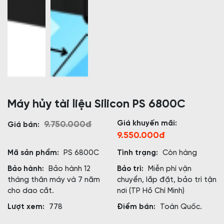
Máy hủy tài liệu Silicon PS 6800C
Giá khuyến mãi:
9.750.000đ
Giá bán:
9.550.000đ
Mã sản phẩm:
PS 6800C
Tình trạng:
Còn hàng
Bảo hành:
Bảo hành 12
Bảo trì:
Miễn phí vận
tháng thân máy và 7 năm
chuyển, lắp đặt, bảo trì tận
cho dao cắt.
nơi (TP Hồ Chí Minh)
Lượt xem:
778
Điểm bán:
Toàn Quốc.