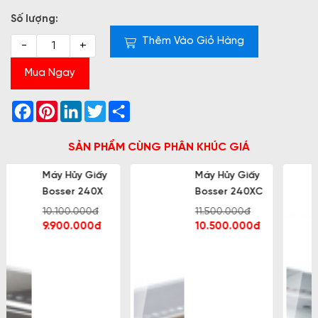
Số lượng:
Thêm Vào Giỏ Hàng
-
+
Mua Ngay
Facebook
Pinterest
LinkedIn
Twitter
Share
SẢN PHẨM CÙNG PHÂN KHÚC GIÁ
Máy Hủy Giấy
Máy Hủy Giấy
Bosser 240XC
Ziba PC 415CD
11.500.000đ
9.600.000đ
10.500.000đ
9.300.000đ