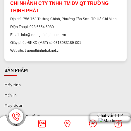
CHI NHÁNH CTY TNHH TM DV QT TRƯỜNG
THỊNH PHÁT
Địa chỉ: 756-758 Trường Chinh, Phường Tân Sơn, TP. Hồ Chí Minh.
Điện Thoại: 028.6654.6080
Email: info@truongthinhphat.net.vn
Giấy phép ĐKKD (MST) số 0313983189-001
Website: truongthinhphat.net.vn
SẢN PHẨM
Máy tính
Máy in
Máy Scan
Máy đa chức năng
Máy Photocopy