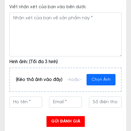
Viết nhận xét của bạn vào bên dưới:
Hình ảnh: (Tối đa 3 hình)
(Kéo thả ảnh vào đây)
-hoặc-
Chọn Ảnh
GỬI ĐÁNH GIÁ