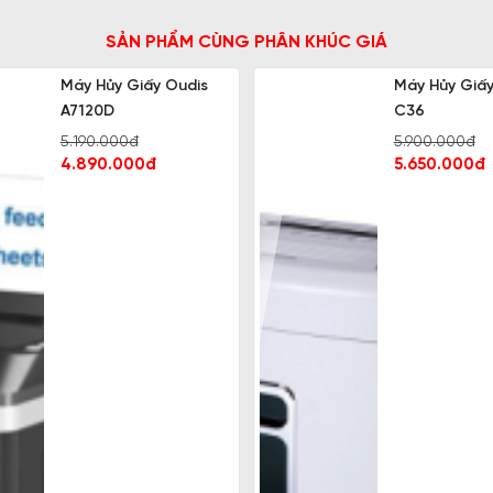
SẢN PHẨM CÙNG PHÂN KHÚC GIÁ
Máy Hủy Giấy Oudis
Máy Hủy Giấy
A7120D
C36
5.190.000đ
5.900.000đ
4.890.000đ
5.650.000đ