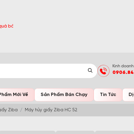
ờ Đón Hè Sang chi tiết tại 'Khuyến Mãi'
Kinh doanh
0906.84
Phẩm Mới Về
Sản Phẩm Bán Chạy
Tin Tức
Dị
iấy Ziba
Máy hủy giấy Ziba HC 52