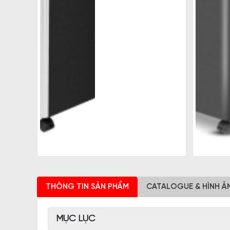
THÔNG TIN SẢN PHẨM
CATALOGUE & HÌNH Ả
MỤC LỤC