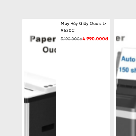
Máy Hủy Giấy Oudis L-
9620C
4.990.000đ
5.190.000đ