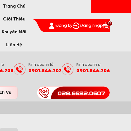
Trang Chủ
Giới Thiệu
0
Đăng ký
Đăng nhập
Khuyến Mãi
Liên Hệ
 lẻ
Kinh doanh lẻ
Kinh doanh sỉ
6.708
0901.846.707
0901.846.706
028.6682.0607
ch Vụ