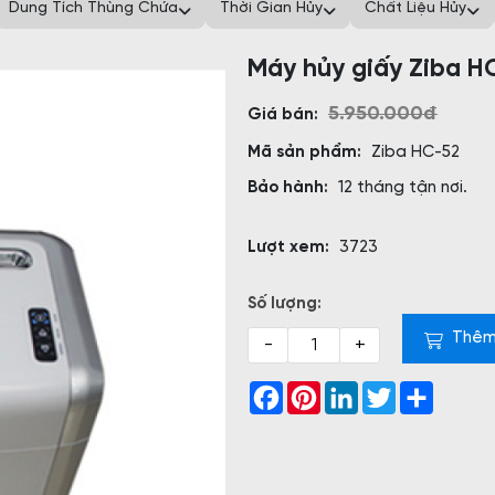
Dung Tích Thùng Chứa
Thời Gian Hủy
Chất Liệu Hủy
Máy hủy giấy Ziba H
5.950.000đ
Giá bán:
Mã sản phẩm:
Ziba HC-52
Bảo hành:
12 tháng tận nơi.
Lượt xem:
3723
Số lượng:
Thêm
-
+
Facebook
Pinterest
LinkedIn
Twitter
Share