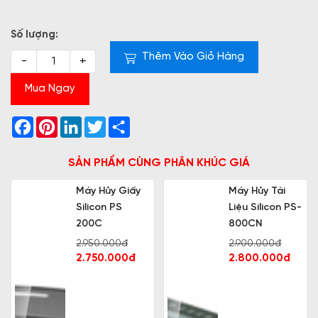
Số lượng:
Thêm Vào Giỏ Hàng
-
+
Mua Ngay
Facebook
Pinterest
LinkedIn
Twitter
Share
SẢN PHẨM CÙNG PHÂN KHÚC GIÁ
Máy Hủy Giấy
Máy Hủy Tài
Silicon PS
Liệu Silicon PS-
200C
800CN
2.950.000đ
2.900.000đ
2.750.000đ
2.800.000đ