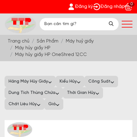
0
quà bất ngờ Đón Hè Sang chi tiết tại 'Khuyến Mãi'
Đăng ký
Đăng nhập
Trang chủ
Sản Phẩm
Máy huỷ giấy
Máy hủy giấy HP
Máy hủy giấy HP OneShred 12CC
Hãng Máy Hủy Giấy
Kiểu Hủy
Công Suất
Dung Tích Thùng Chứa
Thời Gian Hủy
Chất Liệu Hủy
Giá