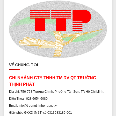
VỀ CHÚNG TÔI
CHI NHÁNH CTY TNHH TM DV QT TRƯỜNG
THỊNH PHÁT
Địa chỉ: 756-758 Trường Chinh, Phường Tân Sơn, TP. Hồ Chí Minh.
Điện Thoại: 028.6654.6080
Email: info@truongthinhphat.net.vn
Giấy phép ĐKKD (MST) số 0313983189-001