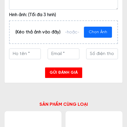
Hình ảnh: (Tối đa 3 hình)
(Kéo thả ảnh vào đây)
-hoặc-
Chọn Ảnh
GỬI ĐÁNH GIÁ
SẢN PHẨM CÙNG LOẠI