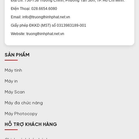
Địa chỉ: 756-758 Trường Chinh, Phường Tân Sơn, TP. Hồ Chí Minh.
Điện Thoại: 028.6654.6080
Email: info@truongthinhphat.net.vn
Giấy phép ĐKKD (MST) số 0313983189-001
Website: truongthinhphat.net.vn
SẢN PHẨM
Máy tính
Máy in
Máy Scan
Máy đa chức năng
Máy Photocopy
HỖ TRỢ KHÁCH HÀNG