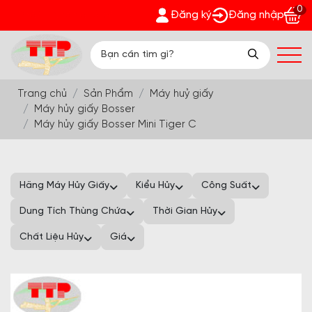
0
 - Nhận quà bất ngờ Đón Hè Sang chi tiết tại 'Khuyến Mãi'
Đăng ký
Đăng nhập
Trang chủ
Sản Phẩm
Máy huỷ giấy
Máy hủy giấy Bosser
Máy hủy giấy Bosser Mini Tiger C
Hãng Máy Hủy Giấy
Kiểu Hủy
Công Suất
Dung Tích Thùng Chứa
Thời Gian Hủy
Chất Liệu Hủy
Giá