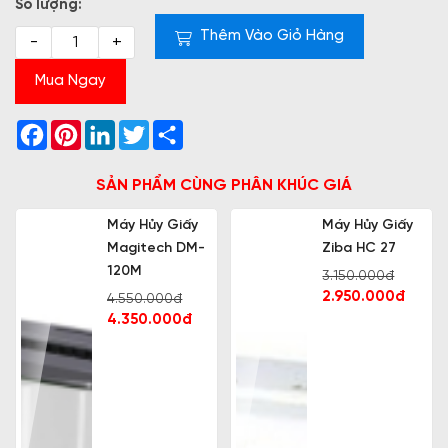
Số lượng:
Thêm Vào Giỏ Hàng
-
+
Mua Ngay
Facebook
Pinterest
LinkedIn
Twitter
Share
SẢN PHẨM CÙNG PHÂN KHÚC GIÁ
Máy Hủy Giấy
Máy Hủy Giấy
Magitech DM-
Ziba HC 27
120M
3.150.000đ
2.950.000đ
4.550.000đ
4.350.000đ