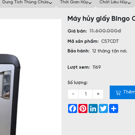
Dung Tích Thùng Chứa
Thời Gian Hủy
Chất Liệu Hủy
Máy hủy giấy Bingo
11.600.000đ
Giá bán:
Mã sản phẩm:
C57CDT
Bảo hành:
12 tháng tận nơi.
Lượt xem:
1169
Số lượng:
Thêm
-
+
Facebook
Pinterest
LinkedIn
Twitter
Share