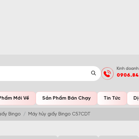
Kinh doanh
0906.84
Phẩm Mới Về
Sản Phẩm Bán Chạy
Tin Tức
Dị
iấy Bingo
Máy hủy giấy Bingo C57CDT