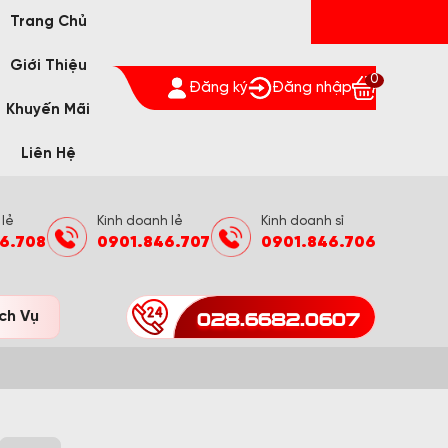
Trang Chủ
Giới Thiệu
0
Đăng ký
Đăng nhập
Khuyến Mãi
Liên Hệ
 lẻ
Kinh doanh lẻ
Kinh doanh sỉ
6.708
0901.846.707
0901.846.706
028.6682.0607
ch Vụ