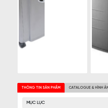
THÔNG TIN SẢN PHẨM
CATALOGUE & HÌNH Ả
MỤC LỤC