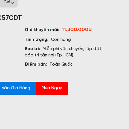
Giá
 C57CDT
11.300.000đ
Giá khuyến mãi:
Tình trạng:
Còn hàng
Bảo trì:
Miễn phí vận chuyển, lắp đặt,
bảo trì tận nơi (Tp.HCM).
Điểm bán:
Toàn Quốc.
 Vào Giỏ Hàng
Mua Ngay