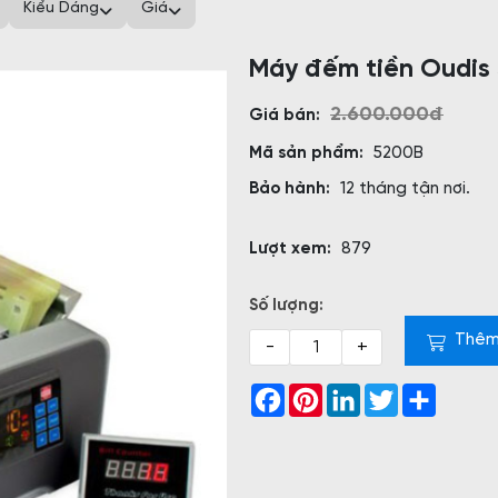
Kiểu Dáng
Giá
Máy đếm tiền Oudis
2.600.000đ
Giá bán:
Mã sản phẩm:
5200B
Bảo hành:
12 tháng tận nơi.
Lượt xem:
879
Số lượng:
Thêm
-
+
Facebook
Pinterest
LinkedIn
Twitter
Share