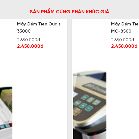
SẢN PHẨM CÙNG PHÂN KHÚC GIÁ
Máy Đếm Tiền Oudis
Máy Đếm Tiền
3300C
MC-8500
2.650.000đ
2.650.000đ
2.450.000đ
2.450.000đ