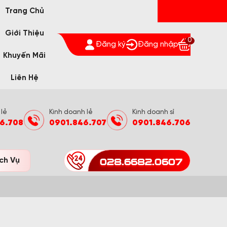
Trang Chủ
Giới Thiệu
0
Đăng ký
Đăng nhập
Khuyến Mãi
Liên Hệ
 lẻ
Kinh doanh lẻ
Kinh doanh sỉ
6.708
0901.846.707
0901.846.706
028.6682.0607
ch Vụ