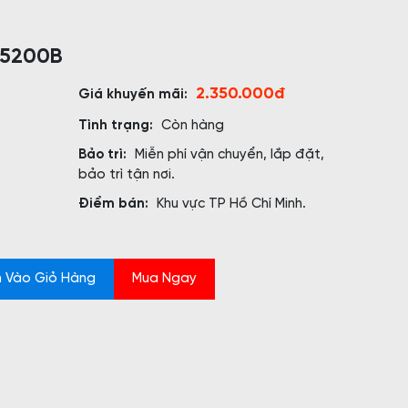
 5200B
2.350.000đ
Giá khuyến mãi:
Tình trạng:
Còn hàng
Bảo trì:
Miễn phí vận chuyển, lắp đặt,
bảo trì tận nơi.
Điểm bán:
Khu vực TP Hồ Chí Minh.
 Vào Giỏ Hàng
Mua Ngay