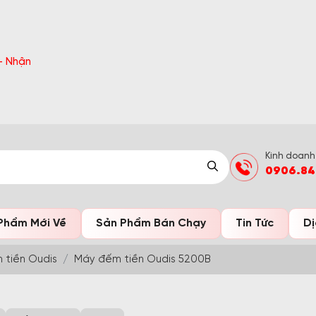
 bất ngờ Đón Hè Sang chi tiết tại 'Khuyến Mãi'
Kinh doanh
0906.84
Phẩm Mới Về
Sản Phẩm Bán Chạy
Tin Tức
Dị
 tiền Oudis
Máy đếm tiền Oudis 5200B