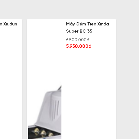
n Xiudun
Máy Đếm Tiền Xinda
Super BC 35
6.500.000đ
5.950.000đ