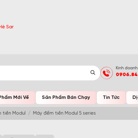
tiết tại 'Khuyến Mãi'
Kinh doanh
0906.84
Phẩm Mới Về
Sản Phẩm Bán Chạy
Tin Tức
Dị
 tiền Modul
Máy đếm tiền Modul 5 series