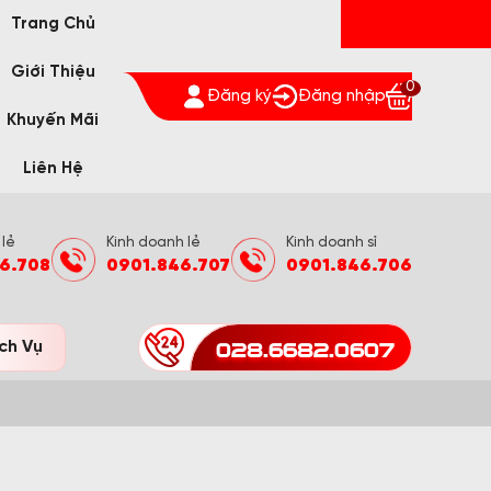
Trang Chủ
Giới Thiệu
0
Đăng ký
Đăng nhập
Khuyến Mãi
Liên Hệ
 lẻ
Kinh doanh lẻ
Kinh doanh sỉ
6.708
0901.846.707
0901.846.706
028.6682.0607
ch Vụ