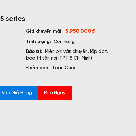
5 series
5.950.000đ
Giá khuyến mãi:
Tình trạng:
Còn hàng
Bảo trì:
Miễn phí vận chuyển, lắp đặt,
bảo trì tận nơi (TP Hồ Chí Minh)
Điểm bán:
Toàn Quốc.
 Vào Giỏ Hàng
Mua Ngay