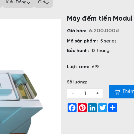
Kiểu Dáng
Giá
Máy đếm tiền Modul 
6.200.000đ
Giá bán:
Mã sản phẩm:
5 series
Bảo hành:
12 tháng.
Lượt xem:
695
Số lượng:
Thêm
-
+
Facebook
Pinterest
LinkedIn
Twitter
Share