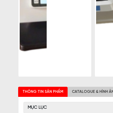
THÔNG TIN SẢN PHẨM
CATALOGUE & HÌNH Ả
MỤC LỤC